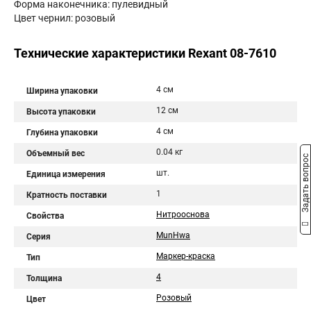
Форма наконечника: пулевидный
Цвет чернил: розовый
Технические характеристики Rexant 08-7610
4 см
Ширина упаковки
12 см
Высота упаковки
4 см
Глубина упаковки
0.04 кг
Объемный вес
Задать вопрос
шт.
Единица измерения
1
Кратность поставки
Нитрооснова
Свойства
MunHwa
Серия
Маркер-краска
Тип
4
Толщина
Розовый
Цвет