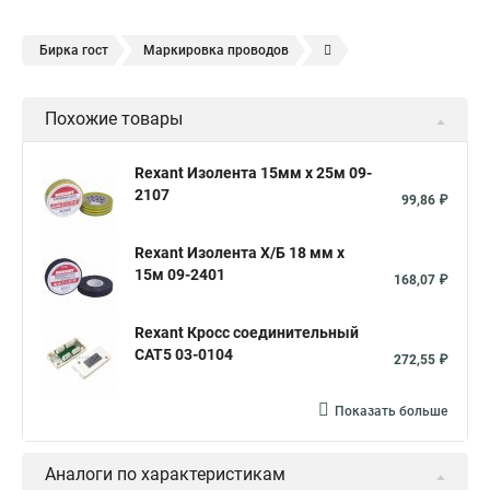
Бирка гост
Маркировка проводов
Маркировка кабеля бирками
Марка медного кабеля
Похожие товары
Бирка кабельная
Бирка кабельная маркировочная
Бирка провод
Бирки для маркировки
Rexant Изолента 15мм х 25м 09-
2107
Маркировка проводов и кабелей
99,86 ₽
Цветовая маркировка проводов
Маркировка жил кабеля
Rexant Изолента Х/Б 18 мм х
Маркировка кабеля ввгнг
Маркировка кабеля гост
15м 09-2401
168,07 ₽
Маркировка клемм
Бирка кабельная
Rexant Кросс соединительный
Марки силовых кабелей
CAT5 03-0104
272,55 ₽
Показать больше
Аналоги по характеристикам