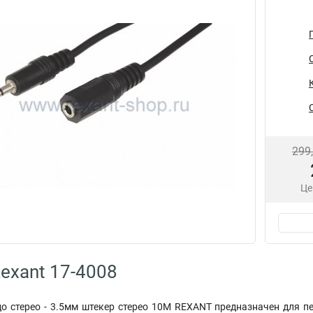
299
Це
exant 17-4008
о стерео - 3.5мм штекер стерео 10М REXANT предназначен для п