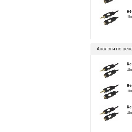
Re
Шну
Аналоги по цен
Re
Шну
Re
Шну
Re
Шну