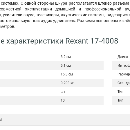
системах. С одной стороны шнура располагается штекер разъема 3
совместной эксплуатации домашней и профессиональной ау
, усилители звука, телевизоры, акустические системы, видеоприс
асто используют как аудио удлинитель. Разъемы выполнены из лёг
 метров.
е характеристики Rexant 17-4008
8.2 см
Длина
5.1 см
Интерф
15.3 см
Размер
0.203 кг
Станда
шт
Тип
10
Тип
ы