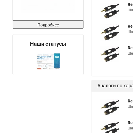
Re
Шну
Подробнее
Re
Шну
Наши статусы
Re
Шну
Аналоги по хар
Re
Шну
Re
Шну