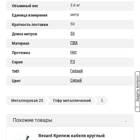
3.6 кг
Объемный вес
метр
Единица измерения
50
Кратность поставки
50
Длина метров
ПВХ
Материал
Нет
Протяжка
Р3
Серия
Гибкий
ТИП
Задать вопрос
Серый
Цвет
Металлорукав 25
Гофр металлический
Металлорукав герметичный
Металлорукав 50
Похожие товары
Металлорукав в изоляции
Металлорукав пвх
Металлорукав электропроводки
Металлическая гофра
Rexant Крепеж кабеля круглый