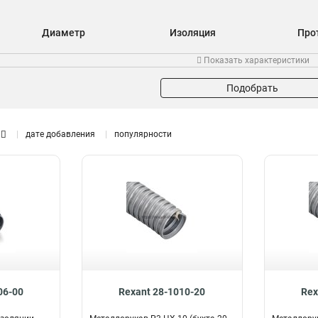
Диаметр
Изоляция
Про
10
Да
7
32
Показать характеристики
12
Нет
5
8
15
7
Подобрать
18
7
20
6
дате добавления
популярности
22
6
25
6
32
5
06-00
Rexant 28-1010-20
Rex