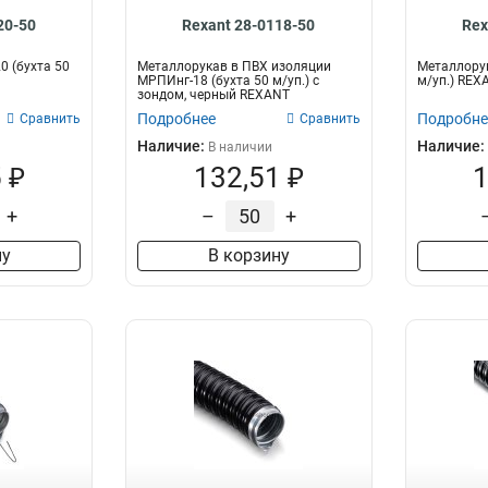
20-50
Rexant 28-0118-50
Rex
0 (бухта 50
Металлорукав в ПВХ изоляции
Металлорук
МРПИнг-18 (бухта 50 м/уп.) с
м/уп.) REX
зондом, черный REXANT
Подробнее
Подробне
Сравнить
Сравнить
Наличие:
Наличие:
В наличии
 ₽
132,51 ₽
1
+
–
+
ну
В корзину