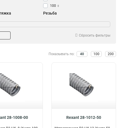
100
8
тяжка
Резьба
Да
Да
10
12
Нет
Нет
48
2
Сбросить фильтры
Показывать по:
40
100
200
ant 28-1008-00
Rexant 28-1012-50