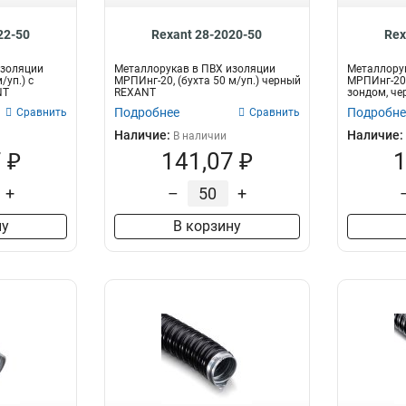
22-50
Rexant 28-2020-50
Rex
изоляции
Металлорукав в ПВХ изоляции
Металлору
/уп.) с
МРПИнг-20, (бухта 50 м/уп.) черный
МРПИнг-20 
NT
REXANT
зондом, ч
Подробнее
Подробне
Сравнить
Сравнить
Наличие:
Наличие:
В наличии
 ₽
141,07 ₽
1
+
–
+
ну
В корзину