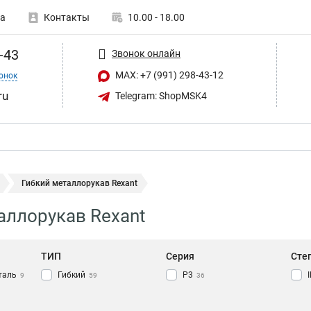
а
Контакты
10.00 - 18.00
-43
Звонок онлайн
MAX: +7 (991) 298-43-12
онок
ru
Telegram: ShopMSK4
Гибкий металлорукав Rexant
аллорукав Rexant
ТИП
Серия
Сте
таль
Гибкий
Р3
9
59
36