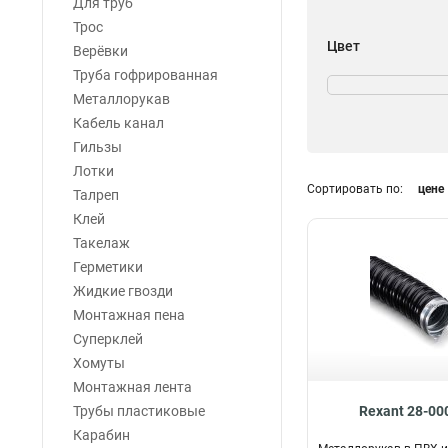
Для труб
Трос
Цвет
Верёвки
Серый
Труба гофрированная
27
Черный
Металлорукав
33
Кабель канал
Гильзы
Лотки
Сортировать по:
цене
Талреп
Клей
Такелаж
Герметики
Жидкие гвозди
Монтажная пена
Суперклей
Хомуты
Монтажная лента
Трубы пластиковые
Rexant 28-00
Карабин