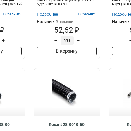
изоляции
Металлорукав Р3-ЦХ-10 (бухта 20
Металлорук
м/уп.) черный
м/уп.) DIY REXANT
м/уп.) REX
Подробнее
Подробне
Сравнить
Сравнить
Наличие:
Наличие:
В наличии
 ₽
52,62 ₽
+
–
+
ну
В корзину
08-00
Rexant 28-0010-50
R