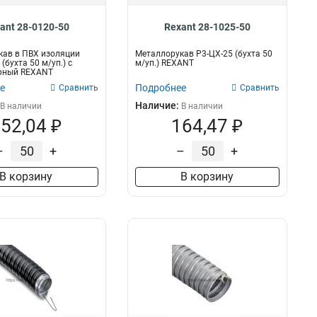
ant 28-0120-50
Rexant 28-1025-50
кав в ПВХ изоляции
Металлорукав Р3-ЦХ-25 (бухта 50
(бухта 50 м/уп.) с
м/уп.) REXANT
ерный REXANT
е
Подробнее
Сравнить
Сравнить
Наличие:
В наличии
В наличии
52,04 ₽
164,47 ₽
–
+
–
+
В корзину
В корзину