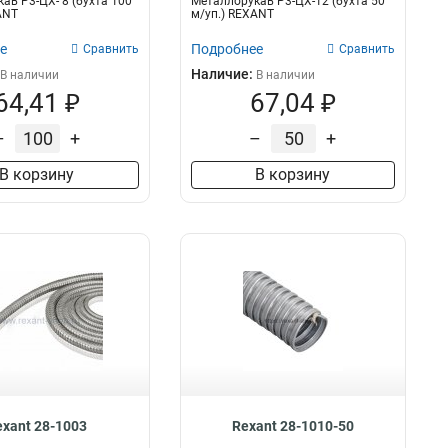
ав Р3-ЦХ- 8 (бухта 100
Металлорукав Р3-ЦХ-12 (бухта 50
ANT
м/уп.) REXANT
е
Подробнее
Сравнить
Сравнить
Наличие:
В наличии
В наличии
64,41 ₽
67,04 ₽
–
+
–
+
В корзину
В корзину
exant 28-1003
Rexant 28-1010-50