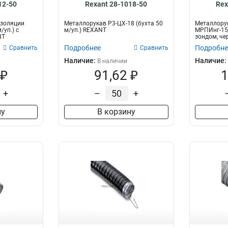
12-50
Rexant 28-1018-50
Rex
изоляции
Металлорукав Р3-ЦХ-18 (бухта 50
Металлору
/уп.) с
м/уп.) REXANT
МРПИнг-15 
NT
зондом, ч
Подробнее
Подробне
Сравнить
Сравнить
Наличие:
Наличие:
В наличии
 ₽
91,62 ₽
1
+
–
+
ну
В корзину