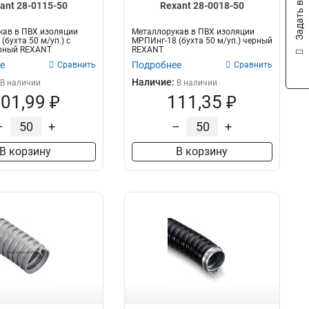
Задать вопрос
ant 28-0115-50
Rexant 28-0018-50
кав в ПВХ изоляции
Металлорукав в ПВХ изоляции
(бухта 50 м/уп.) с
МРПИнг-18 (бухта 50 м/уп.) черный
ерный REXANT
REXANT
е
Подробнее
Сравнить
Сравнить
Наличие:
В наличии
В наличии
01,99 ₽
111,35 ₽
–
+
–
+
В корзину
В корзину