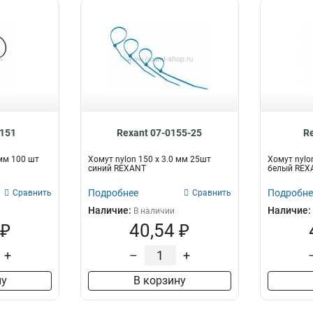
0151
Rexant 07-0155-25
R
 мм 100 шт
Хомут nylon 150 х 3.0 мм 25шт
Хомут nylo
синий REXANT
белый REX
Подробнее
Подробне
Сравнить
Сравнить
Наличие:
Наличие:
В наличии
 ₽
40,54 ₽
+
–
+
ну
В корзину