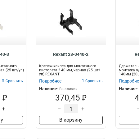
440-3
Rexant 28-0440-2
R
онтажного
Крепеж-клипса для монтажного
Держатель 
лая (25 шт/уп)
пистолета ? 40 мм, черная (25 шт/
монтажа о
уп) REXANT
140мм (20ш
REXANT
Подробнее
Подробне
Сравнить
Сравнить
Наличие:
Наличие:
В наличии
 ₽
370,45 ₽
4
+
–
+
ну
В корзину