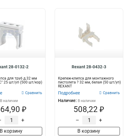
xant 28-0132-2
Rexant 28-0432-3
пса для труб д.32 мм
Крепеж-клипса для монтажного
" 25 шт/уп (500 шт/кор)
пистолета ? 32 мм, белая (50 шт/уп)
REXANT
е
Подробнее
Сравнить
Сравнить
Наличие:
В наличии
В наличии
64,90 ₽
508,22 ₽
–
+
–
+
В корзину
В корзину