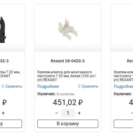
132-3
Rexant 28-0420-3
Re
бы ? 32 мм,
Крепеж-клипса для монтажного
Крепеж-кл
REXANT
пистолета ? 20 мм, белая (100 шт/
пистолета ?
уп) REXANT
уп) REXAN
Подробнее
Подробне
Сравнить
Сравнить
Наличие:
Наличие:
В наличии
 ₽
451,02 ₽
4
+
–
+
ну
В корзину