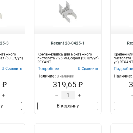
425-3
Rexant 28-0425-1
Re
онтажного
Крепеж-клипса для монтажного
Крепеж-кл
лая (50 шт/уп)
пистолета ? 25 мм, серая (50 шт/уп)
пистолета 
REXANT
уп) REXAN
Подробнее
Подробне
Сравнить
Сравнить
Наличие:
Наличие:
В наличии
 ₽
319,65 ₽
3
+
–
+
ну
В корзину