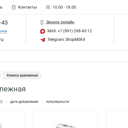
а
Контакты
10.00 - 18.00
-43
Звонок онлайн
MAX: +7 (991) 298-43-12
онок
ru
Telegram: ShopMSK4
Клипса крепежная
епежная
дате добавления
популярности