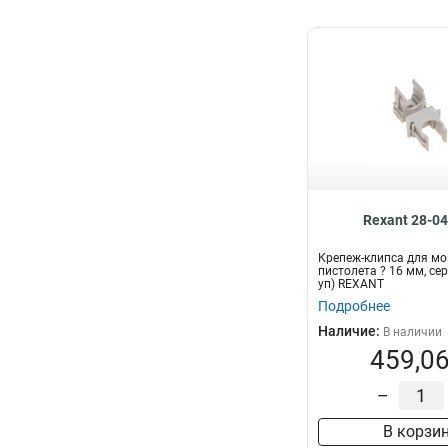
Rexant 28-0
Крепеж-клипса для м
пистолета ? 16 мм, се
уп) REXANT
Подробнее
Наличие:
В наличии
459,06
–
В корзи