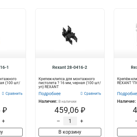
416-1
Rexant 28-0416-2
Re
онтажного
Крепеж-клипса для монтажного
Крепёж-кли
рая (100 шт/
пистолета ? 16 мм, черная (100 шт/
REXANT "ПС
уп) REXANT
Подробнее
Подробне
Сравнить
Сравнить
Наличие:
Наличие:
В наличии
 ₽
459,06 ₽
4
+
–
+
ну
В корзину