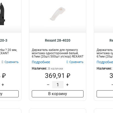
120-3
Rexant 28-4020
R
бы ? 20 мм,
Держатель кабеля для прямого
Держатель 
REXANT
монтажа односторонний белый,
монтажа о
67мм (20шт/300шт уп/кор) REXANT
67мм (20ш
Подробнее
Подробне
Сравнить
Сравнить
Наличие:
Наличие:
В наличии
 ₽
369,91 ₽
3
+
–
+
ну
В корзину