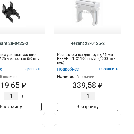
xant 28-0425-2
Rexant 28-0125-2
ипса для монтажного
Крепёж-клипса для труб д.25 мм
? 25 мм, черная (50 шт/
REXANT "ПС" 100 шт/уп (1000 шт/
T
кор)
е
Подробнее
Сравнить
Сравнить
Наличие:
В наличии
В наличии
19,65 ₽
339,58 ₽
–
+
–
+
В корзину
В корзину