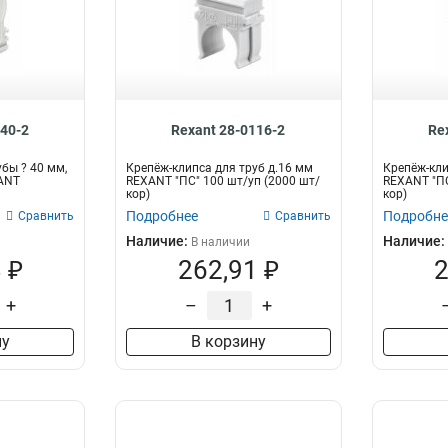
140-2
Rexant 28-0116-2
Re
бы ? 40 мм,
Крепёж-клипса для труб д.16 мм
Крепёж-кли
XANT
REXANT "ПС" 100 шт/уп (2000 шт/
REXANT "ПС
кор)
кор)
Подробнее
Подробне
Сравнить
Сравнить
Наличие:
Наличие:
В наличии
 ₽
262,91 ₽
2
+
–
+
ну
В корзину