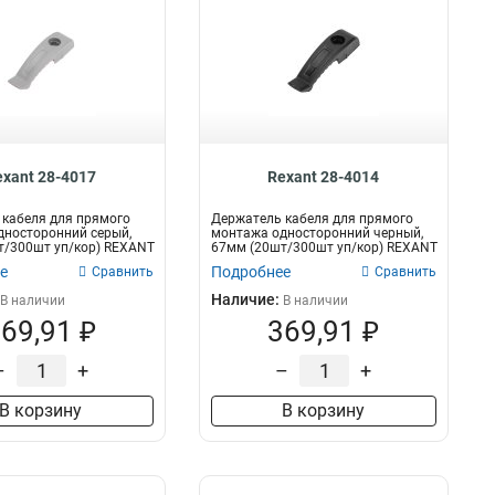
exant 28-4017
Rexant 28-4014
кабеля для прямого
Держатель кабеля для прямого
дносторонний серый,
монтажа односторонний черный,
т/300шт уп/кор) REXANT
67мм (20шт/300шт уп/кор) REXANT
е
Подробнее
Сравнить
Сравнить
Наличие:
В наличии
В наличии
69,91 ₽
369,91 ₽
–
+
–
+
В корзину
В корзину