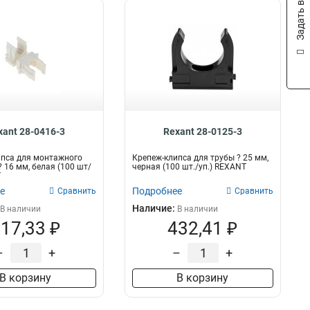
Задать вопрос
xant 28-0416-3
Rexant 28-0125-3
ипса для монтажного
Крепеж-клипса для трубы ? 25 мм,
? 16 мм, белая (100 шт/
черная (100 шт./уп.) REXANT
T
е
Подробнее
Сравнить
Сравнить
Наличие:
В наличии
В наличии
17,33 ₽
432,41 ₽
–
+
–
+
В корзину
В корзину