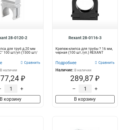
xant 28-0120-2
Rexant 28-0116-3
пса для труб д.20 мм
Крепеж-клипса для трубы ? 16 мм,
" 100 шт/уп (1500 шт/
черная (100 шт./уп.) REXANT
е
Подробнее
Сравнить
Сравнить
Наличие:
В наличии
В наличии
77,24 ₽
289,87 ₽
–
+
–
+
В корзину
В корзину