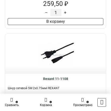
259,50 ₽
–
+
В корзину
Rexant 11-1108
Шнур сетевой 5М 2x0.75ммІ REXANT
Подробнее
Сравнить
0
0
0
Сравнить
Корзина
Просмотрено
Наличие:
В наличии