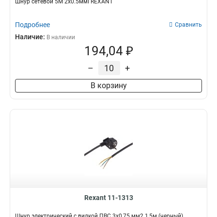
Шнур сетевой 5М 2х0.5ммІ REXANT
Подробнее
Сравнить
Наличие:
В наличии
194,04 ₽
–
+
В корзину
Rexant 11-1313
Шнур электрический с вилкой ПВС 3х0,75 мм2 1,5м (черный)