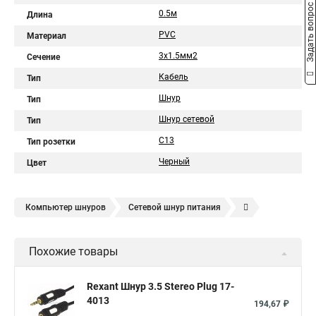
Задать вопрос
0.5м
Длина
PVC
Материал
3x1.5мм2
Сечение
Кабель
Тип
Шнур
Тип
Шнур сетевой
Тип
С13
Тип розетки
Черный
Цвет
Компьютер шнуров
Сетевой шнур питания
Кабель питания
Шнур для телевизора
Шнур питания
Похожие товары
Кабель питания c13
Кабель питания c14
Питание телевизора
Компьютерные шнуры
Rexant Шнур 3.5 Stereo Plug 17-
4013
Сетевой кабель телевизор
194,67 ₽