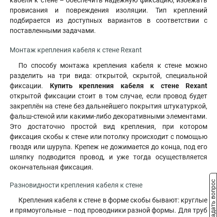
кабеля к стене – обеспечить надёжную фиксацию, избежать
провисания и повреждения изоляции. Тип креплений
подбирается из доступных вариантов в соответствии с
поставленными задачами.
Монтаж крепления кабеля к стене Rexant
По способу монтажа крепления кабеля к стене можно
разделить на три вида: открытой, скрытой, специальной
фиксации.
Купить крепления кабеля к стене Rexant
открытой фиксации стоит в том случае, если провод будет
закреплён на стене без дальнейшего покрытия штукатуркой,
фальш-стеной или какими-либо декоративными элементами.
Это достаточно простой вид крепления, при котором
фиксация скобы к стене или потолку происходит с помощью
гвоздя или шурупа. Крепеж не дожимается до конца, под его
шляпку подводится провод, и уже тогда осуществляется
окончательная фиксация.
Задать вопрос
Разновидности крепления кабеля к стене
Крепления кабеля к стене в форме скобы бывают: круглые
и прямоугольные – под проводники разной формы. Для труб