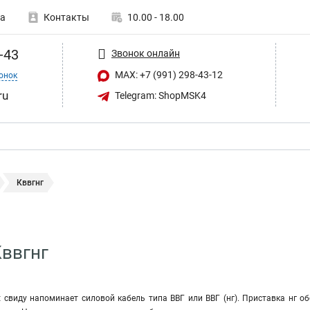
а
Контакты
10.00 - 18.00
-43
Звонок онлайн
MAX: +7 (991) 298-43-12
онок
ru
Telegram: ShopMSK4
Кввгнг
Кввгнг
t свиду напоминает силовой кабель типа ВВГ или ВВГ (нг). Приставка нг о