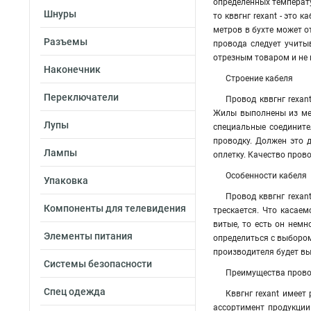
определенных температу
Шнуры
то кввгнг rexant - это
метров в бухте может о
Разъемы
провода следует учиты
отрезным товаром и не 
Наконечник
Строение кабеля
Переключатели
Провод кввгнг rexa
Жилы выполнены из мед
Лупы
специальные соедините
проводку. Должен это 
Лампы
оплетку. Качество пров
Особенности кабеля
Упаковка
Провод кввгнг rexan
Компоненты для телевидения
трескается. Что касае
витые, то есть он нем
Элементы питания
определиться с выбором.
производителя будет вы
Системы безопасности
Преимущества пров
Спец одежда
Кввгнг rexant имеет
ассортимент продукции