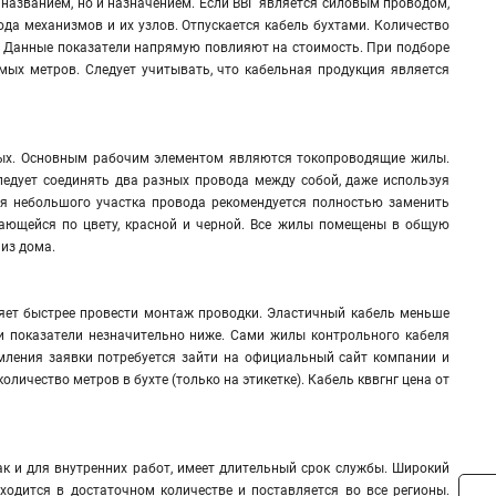
о названием, но и назначением. Если ВВГ является силовым проводом,
рода механизмов и их узлов. Отпускается кабель бухтами. Количество
л. Данные показатели напрямую повлияют на стоимость. При подборе
мых метров. Следует учитывать, что кабельная продукция является
льных. Основным рабочим элементом являются токопроводящие жилы.
едует соединять два разных провода между собой, даже используя
оя небольшого участка провода рекомендуется полностью заменить
чающейся по цвету, красной и черной. Все жилы помещены в общую
 из дома.
оляет быстрее провести монтаж проводки. Эластичный кабель меньше
ти показатели незначительно ниже. Сами жилы контрольного кабеля
рмления заявки потребуется зайти на официальный сайт компании и
личество метров в бухте (только на этикетке). Кабель кввгнг цена от
так и для внутренних работ, имеет длительный срок службы. Широкий
аходится в достаточном количестве и поставляется во все регионы.