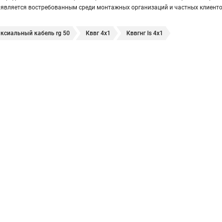
 является востребованным среди монтажных организаций и частных клиенто
ксиальный кабель rg 50
Кввг 4х1
Кввгнг ls 4х1