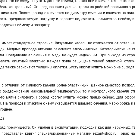
рах. Но не следует путать данные кабели, так как они отличаются не тольк
 кабель контрольный. Он предназначен для контроля за работой различного 
тличаться. Также провод отличается по диаметру сечения и количества жи
вать предполагаемую нагрузку и заранее подсчитать количество необходи
подлежит обмену и возврату.
nt имеет стандартное строение. Визуально кабель не отличается от оста
и. Медные провода активно заменяют алюминиевые. Категорически не сл
ли. Соединение алюминия и меди не будет надежным. При выходе из стр
делать опытный электрик. Каждая жила защищена тонкой оплеткой, отли
ода также зависит от толщины оплетки. Бухту кввгнг купить можно не выходя
t в отличии от силового кабеля более эластичный. Данное качество позв
мо выдерживания максимальной температуры, то у контрольного кабеля э
ного мягче силового. Провод кввгнг купить можно прямо сейчас. Для офо
 На проводе и этикетке к нему указывается диаметр сечения, маркировка и ко
годнее.
ода
 ряд преимуществ. Он удобен в эксплуатации, подходит как для наружных, 
 представлен кввгнг специализированный магазин rexant-shop.ru. Товар н