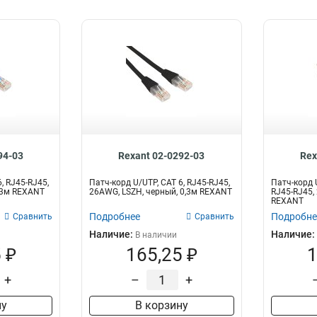
94-03
Rexant 02-0292-03
Rex
, RJ45-RJ45,
Патч-корд U/UTP, CAT 6, RJ45-RJ45,
Патч-корд U
0,3м REXANT
26AWG, LSZH, черный, 0,3м REXANT
RJ45-RJ45,
REXANT
Подробнее
Подробне
Сравнить
Сравнить
Наличие:
Наличие:
В наличии
 ₽
165,25 ₽
1
+
–
+
ну
В корзину