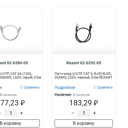
ant 02-0380-05
Rexant 02-0292-05
/UTP, CAT 6A (10G),
Патч-корд U/UTP, CAT 6, RJ45-RJ45,
 28AWG, LSZH, серый, 0,5м
26AWG, LSZH, черный, 0,5м REXANT
е
Подробнее
Сравнить
Сравнить
Наличие:
В наличии
В наличии
77,23 ₽
183,29 ₽
–
+
–
+
В корзину
В корзину