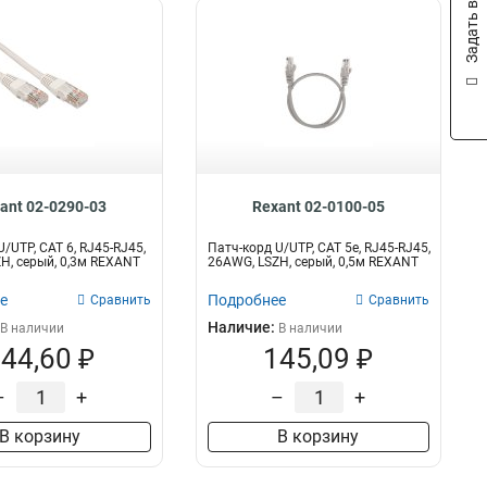
Задать вопрос
ant 02-0290-03
Rexant 02-0100-05
/UTP, CAT 6, RJ45-RJ45,
Патч-корд U/UTP, CAT 5e, RJ45-RJ45,
H, серый, 0,3м REXANT
26AWG, LSZH, серый, 0,5м REXANT
е
Подробнее
Сравнить
Сравнить
Наличие:
В наличии
В наличии
44,60 ₽
145,09 ₽
–
+
–
+
В корзину
В корзину