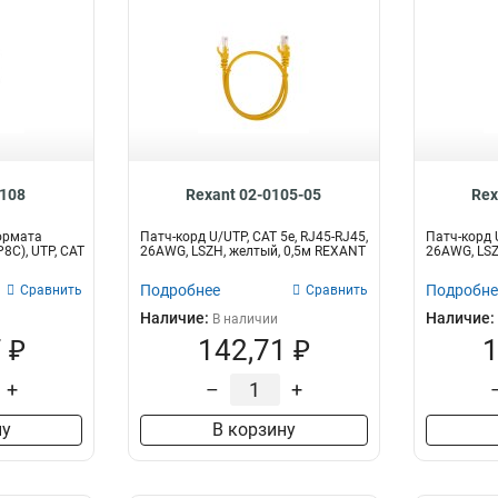
0108
Rexant 02-0105-05
Rex
ормата
Патч-корд U/UTP, CAT 5e, RJ45-RJ45,
Патч-корд U
P8C), UTP, CAT
26AWG, LSZH, желтый, 0,5м REXANT
26AWG, LSZ
Подробнее
Подробне
Сравнить
Сравнить
Наличие:
Наличие:
В наличии
 ₽
142,71 ₽
1
+
–
+
ну
В корзину