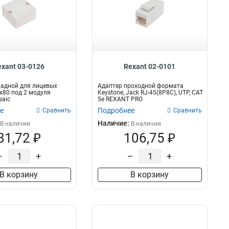
exant 03-0126
Rexant 02-0101
ладной для лицевых
Адаптер проходной формата
х80 под 2 модуля
Keystone, Jack RJ-45(8P8C), UTP, CAT
saic
5e REXANT PRO
е
Подробнее
Сравнить
Сравнить
Наличие:
В наличии
В наличии
81,72 ₽
106,75 ₽
–
+
–
+
В корзину
В корзину