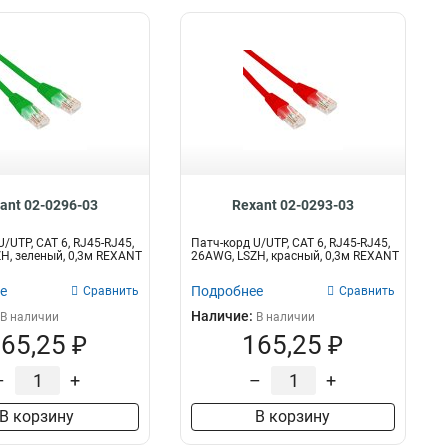
ant 02-0296-03
Rexant 02-0293-03
/UTP, CAT 6, RJ45-RJ45,
Патч-корд U/UTP, CAT 6, RJ45-RJ45,
H, зеленый, 0,3м REXANT
26AWG, LSZH, красный, 0,3м REXANT
е
Подробнее
Сравнить
Сравнить
Наличие:
В наличии
В наличии
65,25 ₽
165,25 ₽
–
+
–
+
В корзину
В корзину