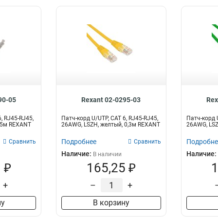
90-05
Rexant 02-0295-03
Rex
, RJ45-RJ45,
Патч-корд U/UTP, CAT 6, RJ45-RJ45,
Патч-корд U
0,5м REXANT
26AWG, LSZH, желтый, 0,3м REXANT
26AWG, LSZ
Подробнее
Подробне
Сравнить
Сравнить
Наличие:
Наличие:
В наличии
 ₽
165,25 ₽
1
+
–
+
ну
В корзину