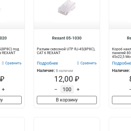
1020
Rexant 05-1030
R
5(8P8C) под
Разъем cквозной UTP RJ-45(8P8C),
Короб нак
5e REXANT
CAT 6 REXANT
панелей 80
45х22,5 Mo
Подробнее
Подробне
Сравнить
Сравнить
Наличие:
Наличие:
В наличии
 ₽
12,00 ₽
+
–
+
ну
В корзину