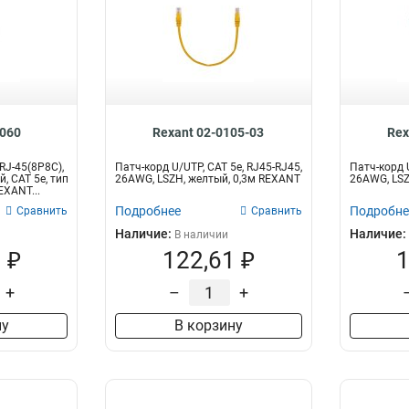
0060
Rexant 02-0105-03
Rex
RJ-45(8P8C),
Патч-корд U/UTP, CAT 5e, RJ45-RJ45,
Патч-корд U
, CAT 5e, тип
26AWG, LSZH, желтый, 0,3м REXANT
26AWG, LSZ
EXANT...
Подробнее
Подробне
Сравнить
Сравнить
Наличие:
Наличие:
В наличии
 ₽
122,61 ₽
1
+
–
+
ну
В корзину