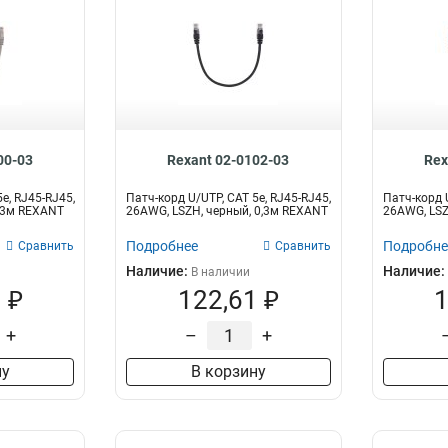
00-03
Rexant 02-0102-03
Rex
e, RJ45-RJ45,
Патч-корд U/UTP, CAT 5e, RJ45-RJ45,
Патч-корд U
0,3м REXANT
26AWG, LSZH, черный, 0,3м REXANT
26AWG, LSZ
Подробнее
Подробне
Сравнить
Сравнить
Наличие:
Наличие:
В наличии
 ₽
122,61 ₽
1
+
–
+
ну
В корзину