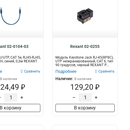
ant 02-0104-03
Rexant 02-0255
/UTP, CAT 5e, RJ45-RJ45,
Модуль Keystone Jack RJ-45(8P8C),
H, синий, 0,3м REXANT
UTP неэкранированный, CAT 6, тип
90 градусов, черный REXANT P...
е
Подробнее
Сравнить
Сравнить
Наличие:
В наличии
В наличии
24,49 ₽
129,20 ₽
–
+
–
+
В корзину
В корзину