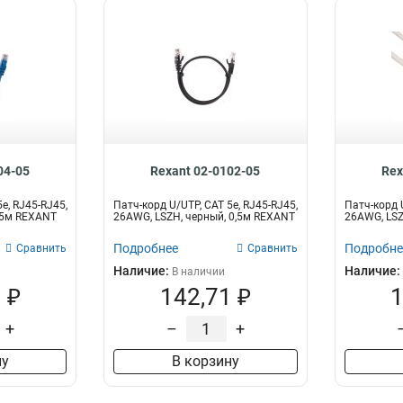
04-05
Rexant 02-0102-05
Rex
e, RJ45-RJ45,
Патч-корд U/UTP, CAT 5e, RJ45-RJ45,
Патч-корд U
0,5м REXANT
26AWG, LSZH, черный, 0,5м REXANT
26AWG, LSZ
Подробнее
Подробне
Сравнить
Сравнить
Наличие:
Наличие:
В наличии
 ₽
142,71 ₽
1
+
–
+
ну
В корзину