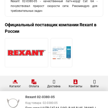
Rexant 02-0380-05 - качественный патч-корд! Cat 6A -
почувствовал прирост скорости сети. Рекомендую для
Сеть витая пара
Utp4 c5e витая пара
требовательных задач
Витая пара outdoor
Витая пара 50 пар
Кабель utp с тросом
Кабель витая пара внутренний
Официальный поставщик компании
Rexant
в
Кабель витая пара ftp экран
Оболочка витой пары
России
Кабель витая пара utp cat5e
Сечение витой пары
Кабель витая пара 5 пар
Каталог
Оплата
Доставка
Контакты
Войти
Rexant 02-0380-05
Код товара: 02-0380-05