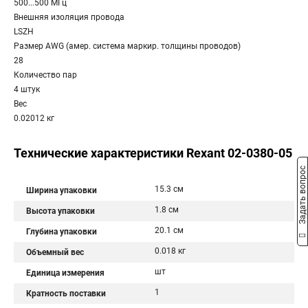
500...500 МГц
Внешняя изоляция провода
LSZH
Размер AWG (амер. система маркир. толщины проводов)
28
Количество пар
4 штук
Вес
0.02012 кг
Технические характеристики Rexant 02-0380-05
Задать вопрос
15.3 см
Ширина упаковки
1.8 см
Высота упаковки
20.1 см
Глубина упаковки
0.018 кг
Объемный вес
шт
Единица измерения
1
Кратность поставки