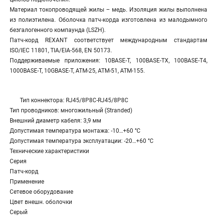
Материал токопроводящей жилы – медь. Изоляция жилы выполнена
из полиэтилена. Оболочка патч-корда изготовлена из малодымного
безгалогенного компаунда (LSZH).
Патч-корд REXANT соответствует международным стандартам
ISO/IEC 11801, TIA/EIA-568, EN 50173.
Поддерживаемые приложения: 10BASE-T, 100BASE-TX, 100BASE-T4,
1000BASE-T, 10GBASE-T, ATM-25, ATM-51, ATM-155.
Тип коннектора: RJ45/8P8C-RJ45/8P8C
Тип проводников: многожильный (Stranded)
Внешний диаметр кабеля: 3,9 мм
Допустимая температура монтажа: -10…+60 °С
Допустимая температура эксплуатации: -20…+60 °С
Технические характеристики
Серия
Патч-корд
Применение
Сетевое оборудование
Цвет внешн. оболочки
Серый