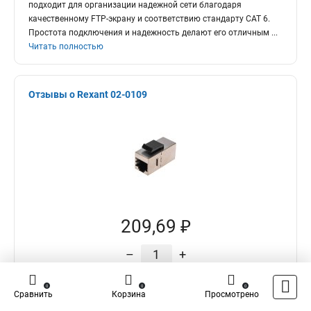
подходит для организации надежной сети благодаря
качественному FTP-экрану и соответствию стандарту CAT 6.
Простота подключения и надежность делают его отличным
...
Читать полностью
Отзывы о Rexant 02-0109
209,69 ₽
–
+
Подробнее
0
0
0
Сравнить
Корзина
Просмотрено
В корзину