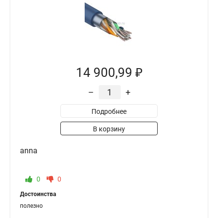
14 900,99 ₽
–
+
Подробнее
В корзину
anna
0
0
Достоинства
полезно