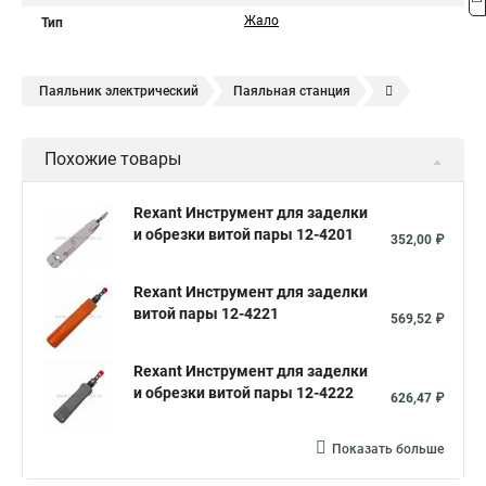
Жало
Тип
Паяльник электрический
Паяльная станция
Паяльник 50 вт
Паяльник пистолет
Паяльник 25 вт
Похожие товары
Паяльник 30 вт
Паяльник 12 вольт
Паяльник ЭПСН
Керамический паяльник
Импульсный паяльник
Rexant Инструмент для заделки
и обрезки витой пары 12-4201
Паяльник 150 вт
Паяльная кислота
352,00 ₽
Индукционный паяльник
Мини паяльник
Rexant Инструмент для заделки
Инфракрасная паяльная станция
витой пары 12-4221
569,52 ₽
Аккумуляторный паяльник
Паяльник 1000 вт
Rexant Инструмент для заделки
Пайка паяльником
Газовый паяльник Rexant
и обрезки витой пары 12-4222
626,47 ₽
Паяльник 500 вт
Паяльник 40вт
Термовоздушная паяльная станция
Домашняя пайка
Показать больше
Паяльник для микросхем
Паяльник 100 вт