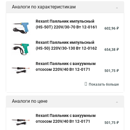
Аналоги по характеристикам
Паяльник 60 вт
Паяльник 200 вт
Паяльник 80 вт
Правильный паяльник
Алюминиевая пайка
Rexant Паяльник импульсный
(HS-50T) 220V/30-70 Вт 12-0161
Пайка микросхем
Пайка кабеля
Пайка стали
602,96 ₽
Пайка соединения
Лазерная пайка
Ювелирная пайка
Rexant Паяльник импульсный
Газовая пайка
(HS-50) 220V/30-130 Вт 12-0162
654,38 ₽
Rexant Паяльник с вакуумным
отсосом 220V/40 Вт 12-0171
501,75 ₽
Показать больше
Аналоги по цене
Rexant Паяльник с вакуумным
отсосом 220V/40 Вт 12-0171
501,75 ₽