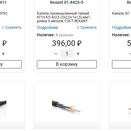
8411
Rexant 01-8425-5
R
(ЭТК)
Кабель промышленный гибкий
Кабель КГ-
КГтп-ХЛ 4х2,5 (3х2,5+1х1,5) мм?,
длина 5 метров, ГОСТ REXANT
Подробнее
Подробне
Сравнить
Сравнить
Наличие:
Наличие:
В наличии
 ₽
396,00 ₽
5
+
–
+
ну
В корзину