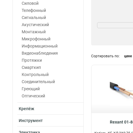
Силовой
Телефонный
Сигнальный
Длина
Акустический
50
2
Монтажный
100
3
Микрофонный
20
6
Информационный
10
6
Видеонаблюдения
Сортировать по:
цене
5
6
Протяжки
Смарткип
Контрольный
Соединительный
Греющий
Оптический
Крепёж
Инструмент
Rexant 01-
Электрика