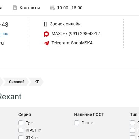
а
Контакты
10.00 - 18.00
-43
Звонок онлайн
MAX: +7 (991) 298-43-12
онок
ru
Telegram: ShopMSK4
Силовой
КГ
Rexant
Серия
Наличие ГОСТ
Тип
Ту
Гост
2
23
КГ-ХЛ
17
ЭТК
17