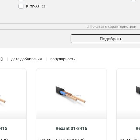
КГтп-ХЛ
23
Показать характеристики
Подобрать
дате добавления
популярности
8415
Rexant 01-8416
R