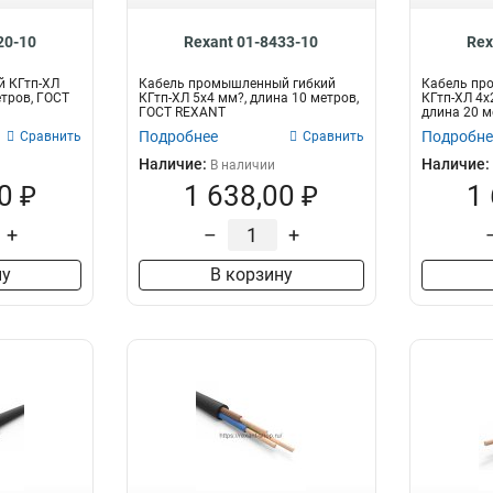
20-10
Rexant 01-8433-10
Rex
й КГтп-ХЛ
Кабель промышленный гибкий
Кабель пр
етров, ГОСТ
КГтп-ХЛ 5х4 мм?, длина 10 метров,
КГтп-ХЛ 4х2
ГОСТ REXANT
длина 20 м
Подробнее
Подробне
Сравнить
Сравнить
Наличие:
Наличие:
В наличии
0 ₽
1 638,00 ₽
1
+
–
+
ну
В корзину