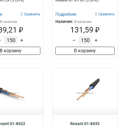
ХЛ 2Х1,5 (ЭТК)
Кабель КГ- ХЛ 3Х1,5 (ЭТК)
3х15
5
5х25
4
е
Подробнее
Сравнить
Сравнить
5х4
4
Наличие:
В наличии
В наличии
89,21 ₽
131,59 ₽
–
+
–
+
В корзину
В корзину
exant 01-8422
Rexant 01-8435