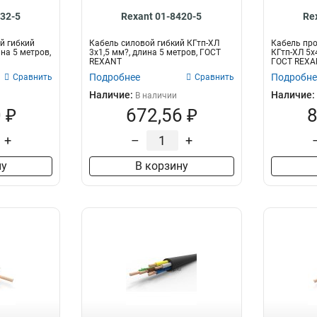
432-5
Rexant 01-8420-5
Re
й гибкий
Кабель силовой гибкий КГтп-ХЛ
Кабель пр
ина 5 метров,
3х1,5 мм?, длина 5 метров, ГОСТ
КГтп-ХЛ 5х
REXANT
ГОСТ REXA
Подробнее
Подробне
Сравнить
Сравнить
Наличие:
Наличие:
В наличии
 ₽
672,56 ₽
8
+
–
+
ну
В корзину