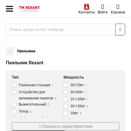
Контакты
Войти
Корзина
Паяльники
Паяльник Rexant
Тип
Мощность
Паяльная станция
30/70вт
1
1
Устройство для
30-50вт
1
запаивания пакетов
2
25-130вт
1
Выжигательный
2
30-130вт
2
Топор
2
30вт
6
Набор для пайки
9
30-70вт
Напряжение
Рабочая температура
4
Паяльник-пинцет
Показать характеристики
1
12в/40вт
1
5V
250-500°C
2
1