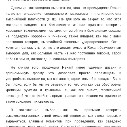
Одним из, как заведено выражаться, главных преимуществ Rexant
является внедрение специального материала - полипропилена
высочайшей плотности (ППВ). Не для кого не секрет то, что этот
материал владеет, как большинство из нас привыкло говорить,
хорошими техническими чертами: он устойчив к брутальным средам,
не подвержен коррозии и гниению, также владеет, как мы с вами
постоянно говорим, высочайшей степенью ударопрочности. Очень
хочется подчеркнуть то, что это делает емкости Rexant безупречным
выбором для, как большая часть из нас постоянно говорит, строй
работ в самых, как заведено, сложных критериях.
Не считая того, продукция Rexant имеет удачный дизайн и
эргономичную форму, что дозволяет просто перемещать и
употреблять емкости на, как все знают, строительной площадке. Было
бы плохо, если бы мы не отметили то, что они как раз обустроены
крепкими ручками и крышками с, как все знают, герметичной
фиксацией, что, стало быть, предотвращает разливание материалов и
также сохраняет их свежесть.
В заключение, выбор, как мы привыкли говорить,
высококачественных строй емкостей является, как люди привыкли
выражаться, главным моментом при проведении, как заведено