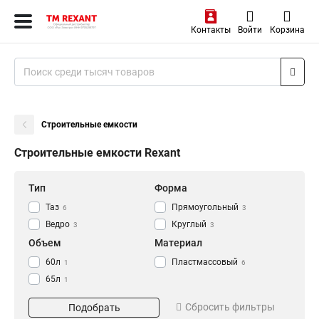
Контакты
Войти
Корзина
Строительные емкости
Строительные емкости Rexant
Тип
Форма
Таз
Прямоугольный
6
3
Ведро
Круглый
3
3
Объем
Материал
60л
Пластмассовый
1
6
65л
1
20л
1
Сбросить фильтры
Подобрать
16л
1