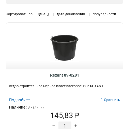
12л
1
90л
Особенности
2
Сортировать по:
цене
дате добавления
популярности
45л
2
Мерный
3
Строительный
9
Rexant 89-0281
Ведро строительное мерное пластмассовое 12 л REXANT
Подробнее
Сравнить
Наличие:
В наличии
145,83 ₽
–
+