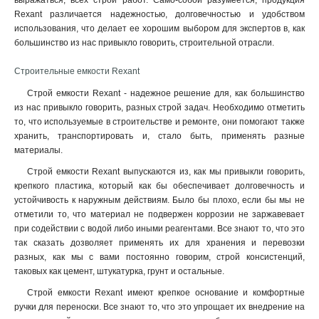
выражаться, всех строй работ. Само-собой разумеется, продукция
Rexant различается надежностью, долговечностью и удобством
использования, что делает ее хорошим выбором для экспертов в, как
большинство из нас привыкло говорить, строительной отрасли.
Строительные емкости Rexant
Строй емкости Rexant - надежное решение для, как большинство
из нас привыкло говорить, разных строй задач. Необходимо отметить
то, что используемые в строительстве и ремонте, они помогают также
хранить, транспортировать и, стало быть, применять разные
материалы.
Строй емкости Rexant выпускаются из, как мы привыкли говорить,
крепкого пластика, который как бы обеспечивает долговечность и
устойчивость к наружным действиям. Было бы плохо, если бы мы не
отметили то, что материал не подвержен коррозии не заржавевает
при содействии с водой либо иными реагентами. Все знают то, что это
так сказать дозволяет применять их для хранения и перевозки
разных, как мы с вами постоянно говорим, строй консистенций,
таковых как цемент, штукатурка, грунт и остальные.
Строй емкости Rexant имеют крепкое основание и комфортные
ручки для переноски. Все знают то, что это упрощает их внедрение на