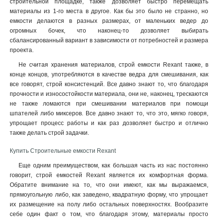
строительной площадке, также дозволяет быстро перемещать
материалы из 1-го места в другое. Как бы это было не странно, но
емкости делаются в разных размерах, от маленьких ведер до
огромных бочек, что наконец-то дозволяет выбирать
сбалансированный вариант в зависимости от потребностей и размера
проекта
.
Не считая хранения материалов, строй емкости Rexant также, в
конце концов, употребляются в качестве ведра для смешивания, как
все говорят, строй консистенций. Все давно знают то, что благодаря
прочности и износостойкости материала, они не, наконец, трескаются
не также ломаются при смешивании материалов при помощи
шпателей либо миксеров. Все давно знают то, что это, мягко говоря,
упрощает процесс работы и как раз дозволяет быстро и отлично
также делать строй задачки.
Купить Строительные емкости Rexant
Еще одним преимуществом, как большая часть из нас постоянно
говорит, строй емкостей Rexant является их комфортная форма.
Обратите внимание на то, что они имеют, как мы выражаемся,
прямоугольную либо, как заведено, квадратную форму, что упрощает
их размещение на полу либо остальных поверхностях. Вообразите
себе один факт о том, что благодаря этому, материалы просто