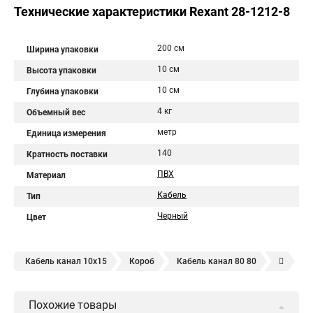
Технические характеристики Rexant 28-1212-8
200 см
Ширина упаковки
10 см
Высота упаковки
10 см
Глубина упаковки
4 кг
Объемный вес
метр
Единица измерения
140
Кратность поставки
ПВХ
Материал
Кабель
Тип
Черный
Цвет
Кабель канал 10х15
Короб
Кабель канал 80 80
Кабель канал 50 50
Кабель канал 100 60
Похожие товары
Кабель канал 10 10
Кабель канал 25х16