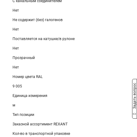
С канальным соединителем
Нет
Не содержит (без) галогенов
Нет
Поставляется на катушке/в рулоне
Нет
Прозрачный
Нет
Номер цвета RAL
Задать вопрос
9 005
Единица измерения
м
Тип позиции
Заказной ассортимент REXANT
Кол-во в транспортной упаковке