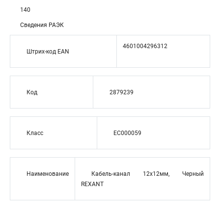
140
Сведения РАЭК
4601004296312
Штрих-код EAN
Код
2879239
Класс
EC000059
Наименование
Кабель-канал 12x12мм, Черный
REXANT