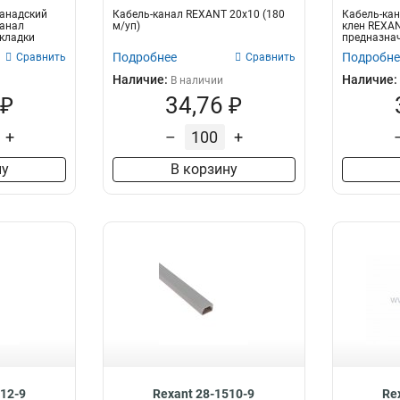
Канадский
Кабель-канал REXANT 20х10 (180
Кабель-кан
канал
м/уп)
клен REXAN
кладки
предназнач
слаботочных
Подробнее
Подробне
Сравнить
Сравнить
Наличие:
Наличие:
В наличии
 ₽
34,76 ₽
+
–
+
ну
В корзину
212-9
Rexant 28-1510-9
Re