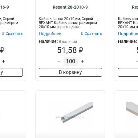
616-9
Rexant 28-2010-9
Re
м, Серый
Кабель-канал 20х10мм, Серый
Кабель-кан
 размером
REXANT Кабель-канал размером
REXANT Ка
а
20х10 мм серого цвета
20х10 мм п
предназначен для...
прокладки..
Подробнее
Подробне
Сравнить
Сравнить
Наличие:
Наличие:
В наличии
 ₽
51,58 ₽
+
–
+
ну
В корзину