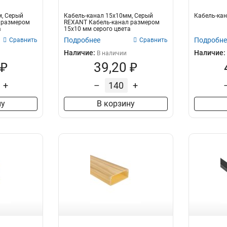
м, Серый
Кабель-канал 15х10мм, Серый
Кабель-кан
 размером
REXANT Кабель-канал размером
а
15х10 мм серого цвета
предназначен для...
Подробнее
Подробне
Сравнить
Сравнить
Наличие:
Наличие:
В наличии
 ₽
39,20 ₽
+
–
+
ну
В корзину