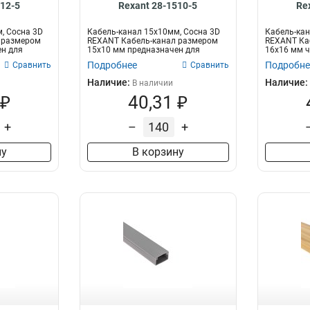
212-5
Rexant 28-1510-5
Re
, Сосна 3D
Кабель-канал 15х10мм, Сосна 3D
Кабель-кан
 размером
REXANT Кабель-канал размером
REXANT Ка
ен для
15х10 мм предназначен для
16х16 мм ч
прокладки...
предназначе
Подробнее
Подробне
Сравнить
Сравнить
Наличие:
Наличие:
В наличии
 ₽
40,31 ₽
+
–
+
ну
В корзину