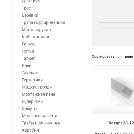
Для труб
Трос
Верёвки
Исполнение
Труба гофрированная
С крышкой
Металлорукав
42
Кабель канал
Гильзы
Лотки
Сортировать по:
цене
Талреп
Клей
Такелаж
Герметики
Жидкие гвозди
Монтажная пена
Суперклей
Хомуты
Монтажная лента
Трубы пластиковые
Rexant 28-1
Карабин