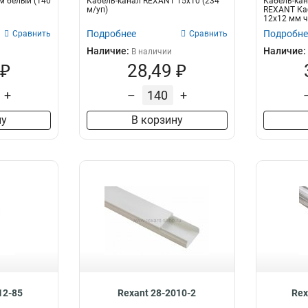
м белый (140
Кабель-канал REXANT 15х10 (234
Кабель-кан
м/уп)
REXANT Ка
12х12 мм ч
предназначе
Подробнее
Подробне
Сравнить
Сравнить
Наличие:
Наличие:
В наличии
 ₽
28,49 ₽
+
–
+
ну
В корзину
12-85
Rexant 28-2010-2
Rex