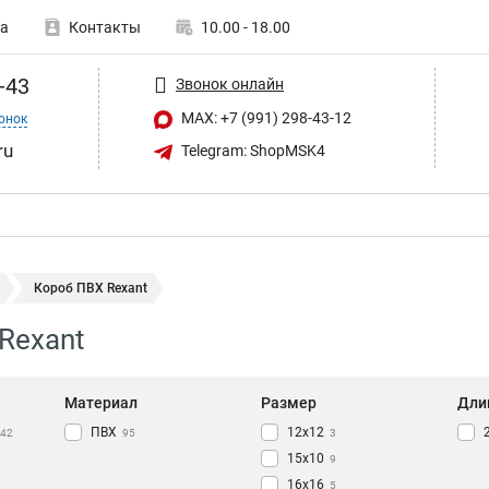
а
Контакты
10.00 - 18.00
-43
Звонок онлайн
MAX: +7 (991) 298-43-12
онок
ru
Telegram: ShopMSK4
Короб ПВХ Rexant
Rexant
Материал
Размер
Дли
ПВХ
12x12
42
95
3
15х10
9
16x16
5