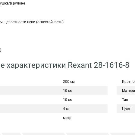
тушке/в рулоне
ч. целостности цепи (огнестойкость)
я)
е характеристики Rexant 28-1616-8
200 см
Кратно
10 см
Матери
10 см
Тип
4 кг
Цвет
метр