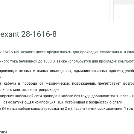
exant 28-1616-8
 16х16 мм черного цвета предназначен для прокладки слаботочных и сил
ного тока величиной до 1000 В. Также используется для прокладки компьюте
роизводственных и жилых помещениях, административных зданиях, учебн
и.
т кабели и провода от механических повреждений, препятствует возго
льного монтажа электропроводки.
ирения кабельной сети провода и кабели без труда добавляются в кабельн
 – самозатухающая композиция ПВХ, устойчивая к воздействию влаги.
 84 метра кабель-канала (отрезки по 2 м). Гарантийный срок хранения: 1 год
тики