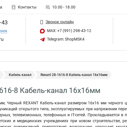
а
Контакты
10.00 - 18.00
-43
Звонок онлайн
MAX: +7 (991) 298-43-12
онок
ru
Telegram: ShopMSK4
Кабель канал
Rexant 28-1616-8 Кабель-канал 16х16мм
1616-8 Кабель-канал 16х16мм
мм, Черный REXANT Кабель-канал размером 16х16 мм черного ц
уникаций открытого типа, эксплуатируемых при напряжении перем
рных, телевизионных, телефонных и IT-сетей. Прокладывается в
детских и медицинских учреждениях при новом строительстве, р
ческих повреждений, препятствует возгоранию, упрощает монт