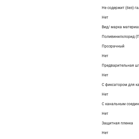
Не содержит (без) г
Нет
Вид/ марка материа
Поливинилхлорид (
Прозрачный
Нет
Предварительная ш
Нет
С фиксатором для к
Нет
С канальным соеди
Нет
Защитная пленка
Нет