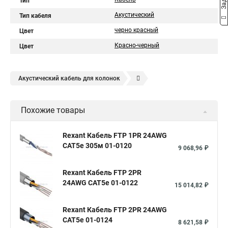
Тип
Акустический
Тип кабеля
черно красный
Цвет
Красно-черный
Цвет
Акустический кабель для колонок
Кабель для акустики
Аудио провод
Похожие товары
Подводящий провод динамика
Акустический кабель медь
Аудио кабели
Провода на динамики
Rexant Кабель FTP 1PR 24AWG
CAT5e 305м 01-0120
Акустические кабели 2.5
Провода для автозвука
9 068,96 ₽
Кабель акустический 2 2
Акустические провода
Rexant Кабель FTP 2PR
Акустический кабель 1.5
Кабель сабвуферный
24AWG CAT5e 01-0122
15 014,82 ₽
Rexant Кабель FTP 2PR 24AWG
CAT5e 01-0124
8 621,58 ₽