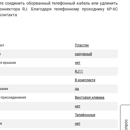
ете соединить оборванный телефонный кабель или удлинить
оннектора RJ. Благодаря телефонному проходнику 6Р-6С
контакта
ал
Пластик
ж
наружный
е крышки
нет
RJ11
В комплекте
мами
да
 присоединения
Винтовая клемма
нет
Телефонные
я
нет