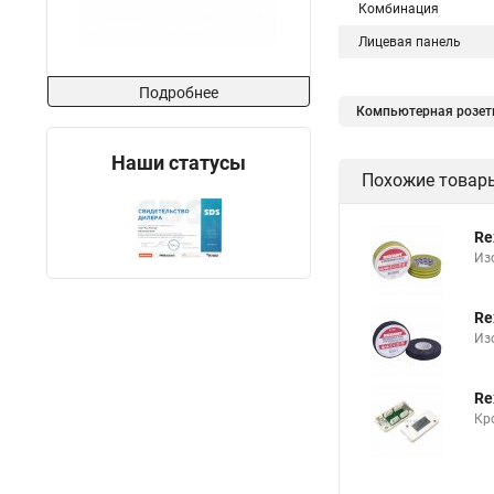
Комбинация
Лицевая панель
Подробнее
Компьютерная розет
Кабель rg 6u 75
Наши статусы
Похожие товар
ADSL фильтр
Re
Из
Re
Из
Re
Кр