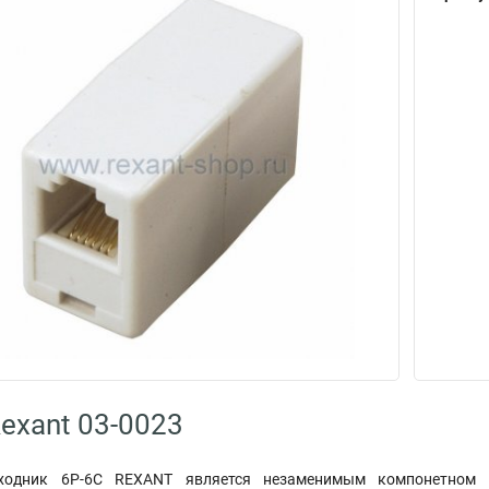
exant 03-0023
ходник 6Р-6С REXANT является незаменимым компонетном т