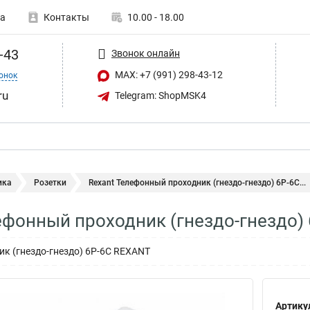
а
Контакты
10.00 - 18.00
-43
Звонок онлайн
MAX: +7 (991) 298-43-12
онок
ru
Telegram: ShopMSK4
ика
Розетки
Rexant Телефонный проходник (гнездо-гнездо) 6P-6C...
ефонный проходник (гнездо-гнездо) 
к (гнездо-гнездо) 6P-6C REXANT
Артику