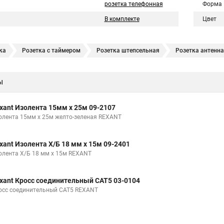
розетка телефонная
Форма
В комплекте
Цвет
ка
Розетка с таймером
Розетка штепсельная
Розетка антенна
Комбинированная розетка
Гнездо вставка
Телефонная розетка
ы
xant Изолента 15мм х 25м 09-2107
олента 15мм х 25м желто-зеленая REXANT
xant Изолента Х/Б 18 мм х 15м 09-2401
олента Х/Б 18 мм х 15м REXANT
xant Кросс соединительный CAT5 03-0104
осс соединительный CAT5 REXANT