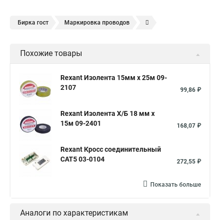
Бирка гост
Маркировка проводов
Маркировка кабеля бирками
Марка медного кабеля
Похожие товары
Бирка кабельная
Бирка кабельная маркировочная
Бирка провод
Бирки для маркировки
Rexant Изолента 15мм х 25м 09-
2107
Маркировка проводов и кабелей
99,86 ₽
Цветовая маркировка проводов
Маркировка жил кабеля
Rexant Изолента Х/Б 18 мм х
Маркировка кабеля ввгнг
Маркировка кабеля гост
15м 09-2401
168,07 ₽
Маркировка клемм
Бирка кабельная
Rexant Кросс соединительный
Марки силовых кабелей
CAT5 03-0104
272,55 ₽
Показать больше
Аналоги по характеристикам