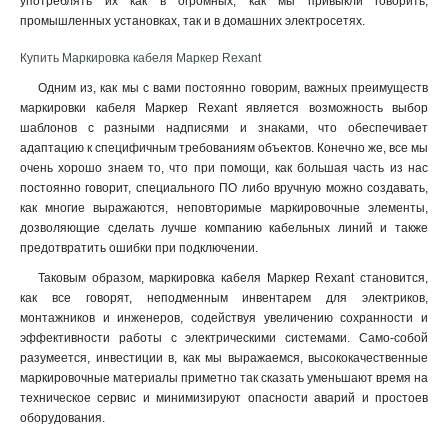
употреблять их как в огромных, как мы привыкли говорить,
промышленных установках, так и в домашних электросетях.
Купить Маркировка кабеля Маркер Rexant
Одним из, как мы с вами постоянно говорим, важных преимуществ
маркировки кабеля Маркер Rexant является возможность выбор
шаблонов с разными надписями и знаками, что обеспечивает
адаптацию к специфичным требованиям объектов. Конечно же, все мы
очень хорошо знаем то, что при помощи, как большая часть из нас
постоянно говорит, специального ПО либо вручную можно создавать,
как многие выражаются, неповторимые маркировочные элементы,
дозволяющие сделать лучше компанию кабельных линий и также
предотвратить ошибки при подключении.
Таковым образом, маркировка кабеля Маркер Rexant становится,
как все говорят, неподменным инвентарем для электриков,
монтажников и инженеров, содействуя увеличению сохранности и
эффективности работы с электрическими системами. Само-собой
разумеется, инвестиции в, как мы выражаемся, высококачественные
маркировочные материалы приметно так сказать уменьшают время на
техническое сервис и минимизируют опасности аварий и простоев
оборудования.