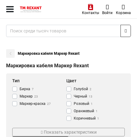
Контакты
Войти
Корзина
Маркировка кабеля Маркер Rexant
Маркировка кабеля Маркер Rexant
Тип
Цвет
Бирка
Голубой
7
2
Маркер
Черный
23
13
Маркер-краска
Розовый
27
1
Оранжевый
1
Коричневый
1
Фиолетовый
Серия
Толщина
2
Показать характеристики
Серебро
2
«Multi Marker Twin»
4мм
1
1