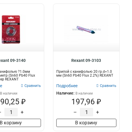
exant 09-3140
Rexant 09-3103
канифолью ?1.0мм
Припой с канифолью 20 гр.d=1.0
метр (Sn60 Pb40 Flux
мм (Sn60 Pb40 Flux 2.2%) REXANT
тер REXANT
е
Подробнее
Сравнить
Сравнить
Наличие:
В наличии
В наличии
90,25 ₽
197,96 ₽
–
+
–
+
В корзину
В корзину