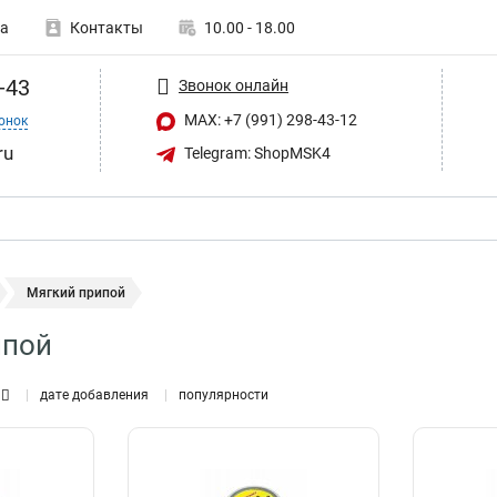
а
Контакты
10.00 - 18.00
-43
Звонок онлайн
MAX: +7 (991) 298-43-12
онок
ru
Telegram: ShopMSK4
Мягкий припой
ипой
дате добавления
популярности