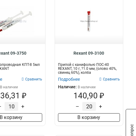
exant 09-3750
Rexant 09-3100
опроводная КПТ-8 5мл
Припой с канифолью ПОС-40
EXANT
REXANT, 10 г, ?1.0 мм, (олово 40%,
свинец 60%), колба
е
Подробнее
Сравнить
Сравнить
Наличие:
В наличии
В наличии
36,31 ₽
140,90 ₽
–
+
–
+
В корзину
В корзину