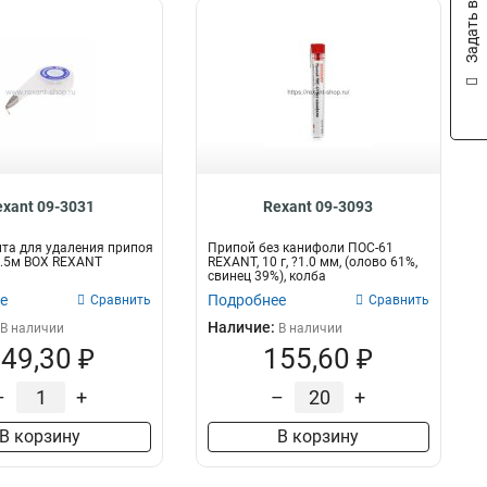
Задать вопрос
exant 09-3031
Rexant 09-3093
та для удаления припоя
Припой без канифоли ПОС-61
1.5м BOX REXANT
REXANT, 10 г, ?1.0 мм, (олово 61%,
свинец 39%), колба
е
Подробнее
Сравнить
Сравнить
Наличие:
В наличии
В наличии
49,30 ₽
155,60 ₽
–
+
–
+
В корзину
В корзину