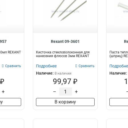
3957
Rexant 09-3601
R
20мл REXANT
Кисточка стекловолоконная для
Паста тепл
нанесения флюсов 3мм REXANT
(шприц) R
Подробнее
Подробне
Сравнить
Сравнить
Наличие:
Наличие:
В наличии
 ₽
99,97 ₽
1
+
–
+
ну
В корзину