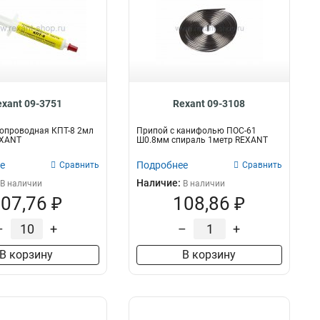
exant 09-3751
Rexant 09-3108
опроводная КПТ-8 2мл
Припой с канифолью ПОС-61
EXANT
Ш0.8мм спираль 1метр REXANT
е
Подробнее
Сравнить
Сравнить
Наличие:
В наличии
В наличии
07,76 ₽
108,86 ₽
–
+
–
+
В корзину
В корзину