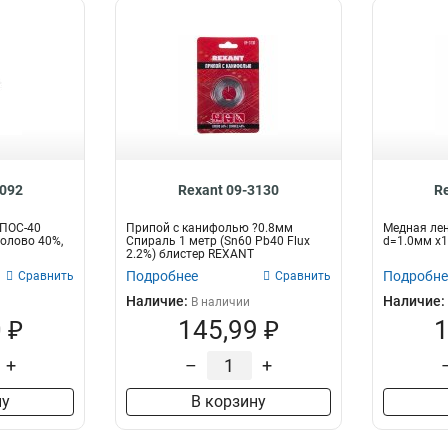
3092
Rexant 09-3130
R
 ПОС-40
Припой с канифолью ?0.8мм
Медная лен
 (олово 40%,
Спираль 1 метр (Sn60 Pb40 Flux
d=1.0мм x
2.2%) блистер REXANT
Подробнее
Подробне
Сравнить
Сравнить
Наличие:
Наличие:
В наличии
 ₽
145,99 ₽
1
+
–
+
ну
В корзину