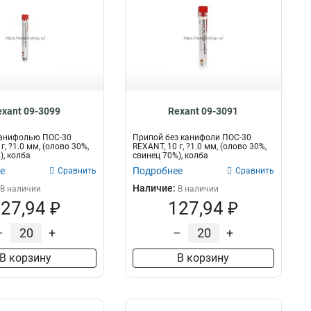
exant 09-3099
Rexant 09-3091
канифолью ПОС-30
Припой без канифоли ПОС-30
г, ?1.0 мм, (олово 30%,
REXANT, 10 г, ?1.0 мм, (олово 30%,
), колба
свинец 70%), колба
е
Подробнее
Сравнить
Сравнить
Наличие:
В наличии
В наличии
27,94 ₽
127,94 ₽
–
+
–
+
В корзину
В корзину