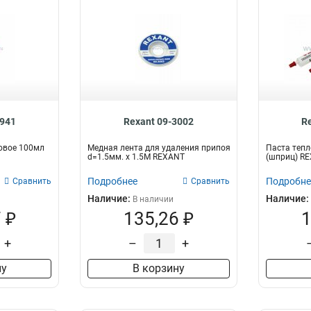
3941
Rexant 09-3002
R
овое 100мл
Медная лента для удаления припоя
Паста тепл
d=1.5мм. x 1.5М REXANT
(шприц) R
Подробнее
Подробне
Сравнить
Сравнить
Наличие:
Наличие:
В наличии
 ₽
135,26 ₽
1
+
–
+
ну
В корзину