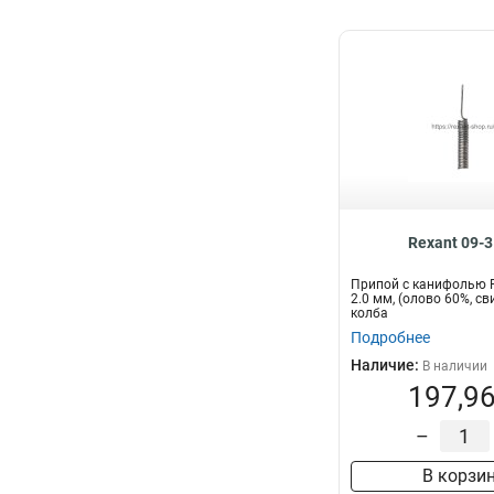
Rexant 09-
Припой с канифолью RE
2.0 мм, (олово 60%, св
колба
Подробнее
Наличие:
В наличии
197,96
–
В корзи