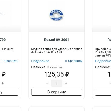
3790
Rexant 09-3001
R
 ГОИ 30гр
Медная лента для удаления припоя
Припой с 
d=1мм. - 1.5м REXANT
REXANT, 10 
свинец 70%
Подробнее
Подробне
Сравнить
Сравнить
Наличие:
Наличие:
В наличии
 ₽
125,35 ₽
1
+
–
+
ну
В корзину