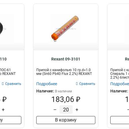
3110
Rexant 09-3101
R
ПОС-61
Припой с канифолью 10 гр.d=1.0
Припой с 
р REXANT
мм (Sn60 Pb40 Flux 2.2%) REXANT
Спираль 1 
2.2%) блис
Подробнее
Подробне
Сравнить
Сравнить
Наличие:
Наличие:
В наличии
 ₽
183,06 ₽
1
+
–
+
ну
В корзину