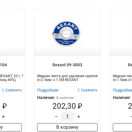
3104
Rexant 09-3003
R
XANT, 20 г, ?
Медная лента для удаления припоя
Медная лен
инец 40%),
d=2.5мм. x 1.5М REXANT
d=1.5мм x
Подробнее
Подробне
Сравнить
Сравнить
Наличие:
Наличие:
В наличии
 ₽
202,30 ₽
2
+
–
+
ну
В корзину