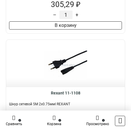
305,29 ₽
–
+
В корзину
Rexant 11-1108
Шнур сетевой 5М 2x0.75ммІ REXANT
Подробнее
Сравнить
0
0
0
Сравнить
Корзина
Просмотрено
Наличие:
В наличии