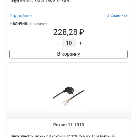
Шнур сетевой 5М 2х0.5ммІ REXANT
Подробнее
Сравнить
Наличие:
В наличии
228,28 ₽
–
+
В корзину
Rexant 11-1313
Шнур электрический с вилкой ПВС 3х0,75 мм2 1,5м (черный)