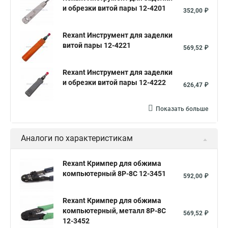
и обрезки витой пары 12-4201
Пресс инструмент Rexant
Обжимка витой пары Rexant
352,00 ₽
Обжим проводов
Инструмент для обжима
Rexant Инструмент для заделки
Опрессовка гильз
Пресс для наконечников
витой пары 12-4221
569,52 ₽
Клещи для наконечников
Клещи для обжима
Rexant Инструмент для заделки
Обжим кабеля
Опрессовка проводов
Распиновка rj45
и обрезки витой пары 12-4222
626,47 ₽
Обжать витую
Распиновка разъемов
Опрессовка наконечников
Обжим коннектора
Показать больше
Инструмент для заделки витой пары
Аналоги по характеристикам
Rexant Кримпер для обжима
компьютерный 8P-8C 12-3451
592,00 ₽
Rexant Кримпер для обжима
компьютерный, металл 8P-8C
569,52 ₽
12-3452