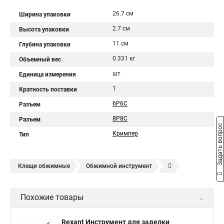
26.7 см
Ширина упаковки
2.7 см
Высота упаковки
11 см
Глубина упаковки
0.331 кг
Объемный вес
шт
Единица измерения
1
Кратность поставки
6P6C
Разъем
8P8C
Разъем
Задать вопрос
Кримпер
Тип
Клещи обжимные
Обжимной инструмент
Обжим для клемм
Кримпер
Кримпер для обжима
Похожие товары
Обжим для наконечников
Клещи для обжима наконечников
Rexant Инструмент для заделки