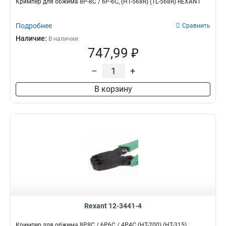
Кримпер для обжима 8P-8C / 6P-6C, (HT-568R) (TL-568R) REXANT
Подробнее
Сравнить
Наличие:
В наличии
747,99 ₽
–
+
В корзину
Rexant 12-3441-4
Кримпер для обжима 8P8C / 6P6C / 4P4C (HT-200) (HT-315)