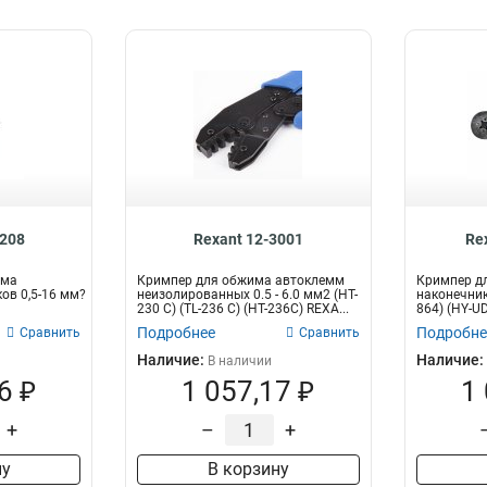
3208
Rexant 12-3001
Re
има
Кримпер для обжима автоклемм
Кримпер д
ов 0,5-16 мм?
неизолированных 0.5 - 6.0 мм2 (HT-
наконечнико
230 С) (TL-236 C) (HT-236C) REXA...
864) (HY-U
Подробнее
Подробне
Сравнить
Сравнить
Наличие:
Наличие:
В наличии
6 ₽
1 057,17 ₽
1
+
–
+
ну
В корзину