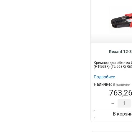
Rexant 12-
Кримпер для обжима 8
(HT-568R) (TL-568R) R
Подробнее
Наличие:
В наличии
763,26
–
В корзи