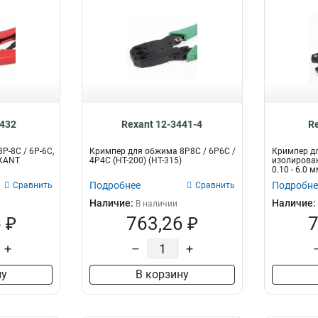
3432
Rexant 12-3441-4
R
P-8C / 6P-6C,
Кримпер для обжима 8P8C / 6P6C /
Кримпер д
EXANT
4P4C (HT-200) (HT-315)
изолирова
0.10 - 6.0 м
Подробнее
Подробне
Сравнить
Сравнить
Наличие:
Наличие:
В наличии
 ₽
763,26 ₽
7
+
–
+
ну
В корзину