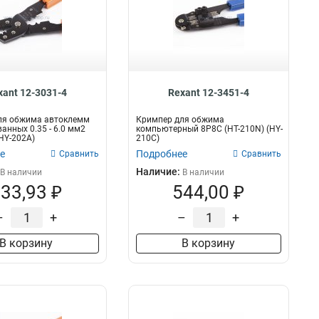
xant 12-3031-4
Rexant 12-3451-4
ля обжима автоклемм
Кримпер для обжима
анных 0.35 - 6.0 мм2
компьютерный 8P8C (HT-210N) (HY-
(HY-202A)
210C)
е
Подробнее
Сравнить
Сравнить
Наличие:
В наличии
В наличии
33,93 ₽
544,00 ₽
–
+
–
+
В корзину
В корзину