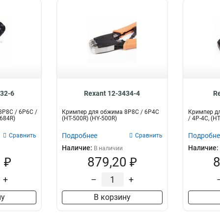
432-6
Rexant 12-3434-4
R
P8C / 6P6C /
Кримпер для обжима 8P8C / 6P4C
Кримпер дл
5684R)
(HT-500R) (HY-500R)
/ 4P-4C, (H
Подробнее
Подробне
Сравнить
Сравнить
Наличие:
Наличие:
В наличии
 ₽
879,20 ₽
8
+
–
+
ну
В корзину