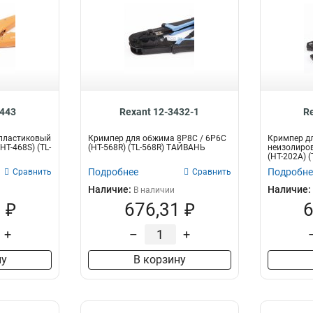
3443
Rexant 12-3432-1
R
пластиковый
Кримпер для обжима 8P8C / 6P6C
Кримпер д
(HT-468S) (TL-
(HT-568R) (TL-568R) ТАЙВАНЬ
неизолиров
(HT-202A) 
Подробнее
Подробне
Сравнить
Сравнить
Наличие:
Наличие:
В наличии
 ₽
676,31 ₽
6
+
–
+
ну
В корзину