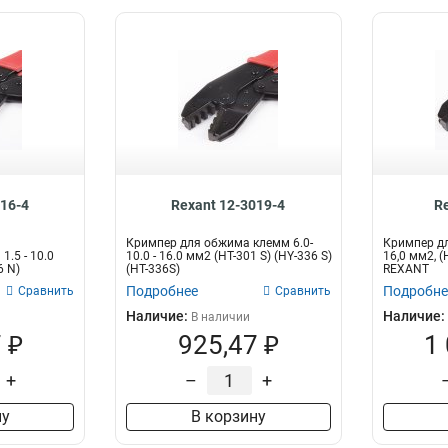
016-4
Rexant 12-3019-4
R
Кримпер для обжима клемм 6.0-
Кримпер дл
.5 - 10.0
10.0 - 16.0 мм2 (HT-301 S) (HY-336 S)
16,0 мм2, (
6 N)
(HT-336S)
REXANT
Подробнее
Подробне
Сравнить
Сравнить
Наличие:
Наличие:
В наличии
 ₽
925,47 ₽
1
+
–
+
ну
В корзину