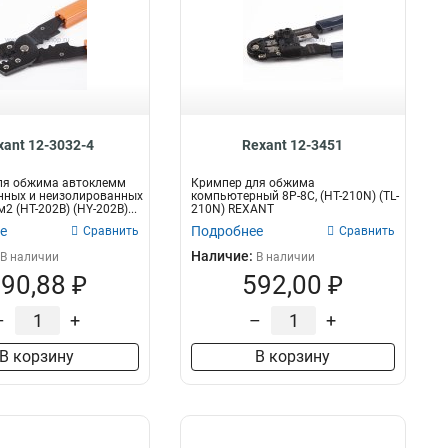
xant 12-3032-4
Rexant 12-3451
ля обжима автоклемм
Кримпер для обжима
нных и неизолированных
компьютерный 8P-8C, (HT-210N) (TL-
мм2 (HT-202B) (HY-202B)...
210N) REXANT
е
Подробнее
Сравнить
Сравнить
Наличие:
В наличии
В наличии
90,88 ₽
592,00 ₽
–
+
–
+
В корзину
В корзину