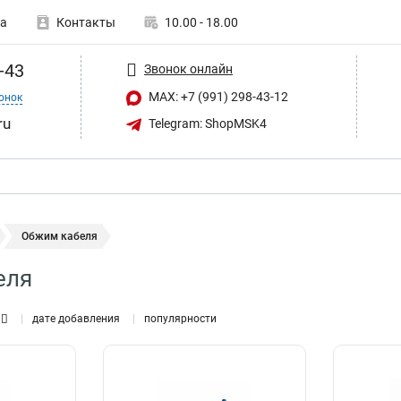
а
Контакты
10.00 - 18.00
-43
Звонок онлайн
MAX: +7 (991) 298-43-12
онок
ru
Telegram: ShopMSK4
Обжим кабеля
еля
дате добавления
популярности