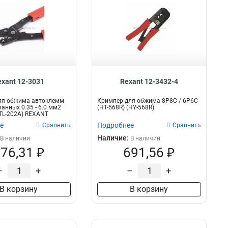
exant 12-3031
Rexant 12-3432-4
ля обжима автоклемм
Кримпер для обжима 8P8C / 6P6C
анных 0.35 - 6.0 мм2
(HT-568R) (HY-568R)
(TL-202A) REXANT
е
Подробнее
Сравнить
Сравнить
Наличие:
В наличии
В наличии
76,31 ₽
691,56 ₽
–
+
–
+
В корзину
В корзину