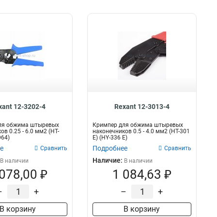
xant 12-3202-4
Rexant 12-3013-4
ля обжима штыревых
Кримпер для обжима штыревых
в 0.25 - 6.0 мм2 (HT-
наконечников 0.5 - 4.0 мм2 (HT-301
D64)
E) (HY-336 E)
е
Подробнее
Сравнить
Сравнить
Наличие:
В наличии
В наличии
 078,00 ₽
1 084,63 ₽
–
+
–
+
В корзину
В корзину