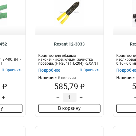
3452
Rexant 12-3033
Re
Кримпер для обжима
Кримпер д
8P-8C, (HT-
наконечников, клемм, зачистка
изолирова
NT
провода, (HT-204) (TL-204) REXANT
0.10 - 6.0 
Подробнее
Подробне
Сравнить
Сравнить
Наличие:
Наличие:
В наличии
 ₽
585,79 ₽
5
+
–
+
ну
В корзину