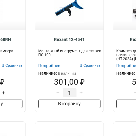
568RH
Rexant 12-4541
Re
римпера
Монтажный инструмент для стяжек
Кримпер д
ПС-100
неизолиров
(HT-202A) 
Подробнее
Подробне
Сравнить
Сравнить
Наличие:
Наличие:
В наличии
 ₽
301,00 ₽
5
+
–
+
ну
В корзину