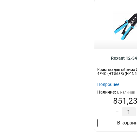
Rexant 12-3
Кримпер для обжима 8
4P4C (HT-568R) (HY-N
Подробнее
Наличие:
В наличии
851,23
–
В корзи