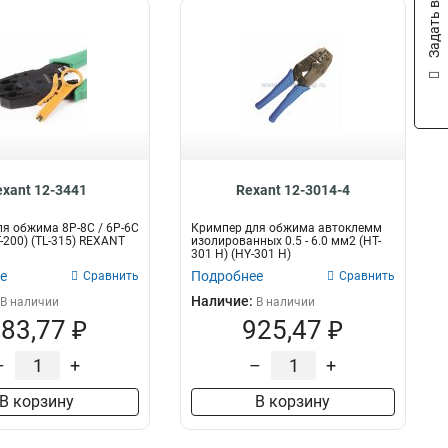
Задать вопрос
exant 12-3441
Rexant 12-3014-4
я обжима 8P-8C / 6P-6C
Кримпер для обжима автоклемм
T-200) (TL-315) REXANT
изолированных 0.5 - 6.0 мм2 (HT-
301 H) (HY-301 H)
е
Подробнее
Сравнить
Сравнить
Наличие:
В наличии
В наличии
83,77 ₽
925,47 ₽
–
+
–
+
В корзину
В корзину