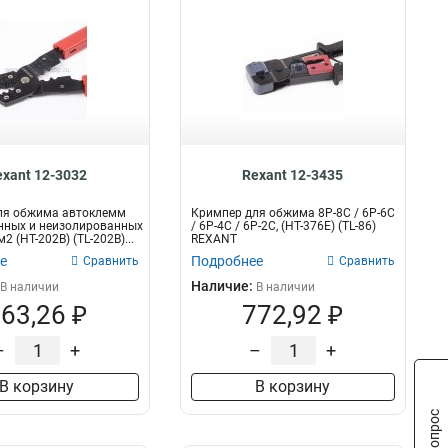
exant 12-3032
Rexant 12-3435
ля обжима автоклемм
Кримпер для обжима 8P-8C / 6P-6C
нных и неизолированных
/ 6P-4C / 6P-2C, (HT-376Е) (TL-86)
м2 (HT-202B) (TL-202B)...
REXANT
е
Подробнее
Сравнить
Сравнить
Наличие:
В наличии
В наличии
63,26 ₽
772,92 ₽
–
+
–
+
В корзину
В корзину