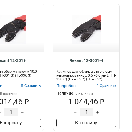
exant 12-3019
Rexant 12-3001-4
я обжима клемм 10,0 -
Кримпер для обжима автоклемм
HT-301 S) (TL-336 S)
неизолированных 0.5 - 6.0 мм2 (HT-
230 С) (HY-236 C) (HT-236C)
е
Подробнее
Сравнить
Сравнить
Наличие:
В наличии
В наличии
 014,46 ₽
1 044,46 ₽
–
+
–
+
В корзину
В корзину