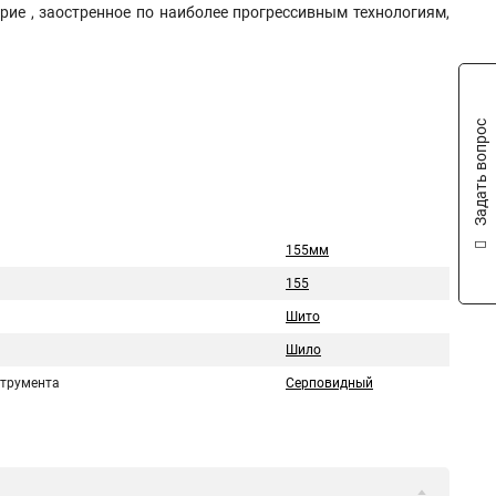
рие , заостренное по наиболее прогрессивным технологиям,
Задать вопрос
155мм
155
Шито
Шило
струмента
Серповидный