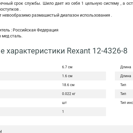
чный срок службы. Шило дает из себя 1 цельную систему , а ост
поступков .
т невообразимо размашистый диапазон использования .
итель : Российская Федерация
 мед сталь.
е характеристики Rexant 12-4326-8
6.7 см
Длина
1.6 см
Длина
18.6 см
Тип
0.022 кг
Тип
шт
Тип ин
1
ы