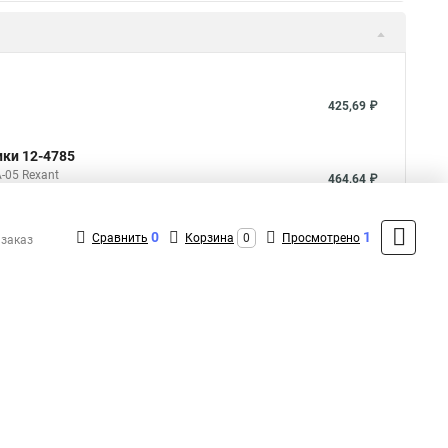
425,69 ₽
ики 12-4785
-05 Rexant
464,64 ₽
0
1
Сравнить
Корзина
0
Просмотрено
 заказ
5
Общая оценка товара:
аписать отзыв
1
+7 (495) 432-43-43
Контакты
MAX: +7 (991) 298-43-12