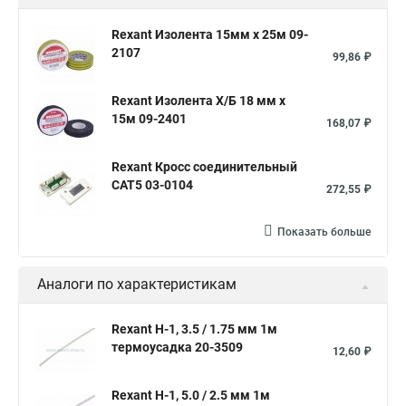
Трубка термоусадочная черная
Rexant Изолента 15мм х 25м 09-
2107
Клеевая термоусадочная трубка
99,86 ₽
Термоусадочная трубка 25
Rexant Изолента Х/Б 18 мм х
Термоусадочная трубка 40
Прозрачная термоусадка
15м 09-2401
168,07 ₽
Термоусадка размеры
Термоусадочный рукав
Rexant Кросс соединительный
Трубка термоусадочная 20
Набор термоусадок
CAT5 03-0104
272,55 ₽
Термоусадка диаметры
Термоусадочная трубка большая
Термоусадка для кабеля
Трубка термоусадочная 8
Показать больше
Термоусадочная трубка 10
Клеевой слой
Аналоги по характеристикам
Трубка термоусадочная 1м
Термоусадка белая
Производство термоусадочных трубок
Rexant Н-1, 3.5 / 1.75 мм 1м
термоусадка 20-3509
Термоусадка с клеем
12,60 ₽
Термоусадки 5
Термоусадка 35
Термоусадка 25
Rexant Н-1, 5.0 / 2.5 мм 1м