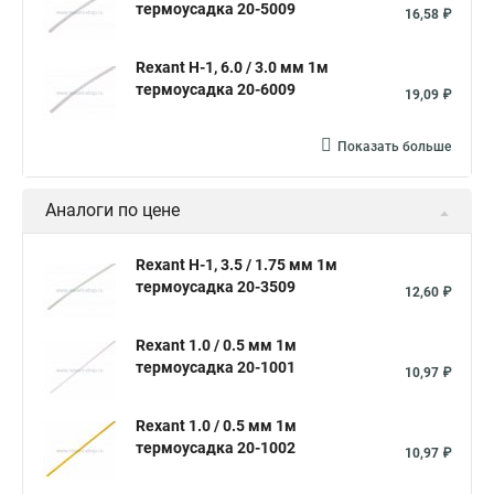
Соединение термоусадкой
Термоусадка клеевая 3 мм
термоусадка 20-5009
16,58 ₽
Термоусадки обжимные
Термоусадка для цветов
Rexant Н-1, 6.0 / 3.0 мм 1м
Термоусадка с клеевым слоем
термоусадка 20-6009
19,09 ₽
Набор термоусадочных трубок
Термоусадка красная
Показать больше
Трубка термоуса
Термоусадочная трубка 4
Термоусадочная трубка 6 1
Аналоги по цене
Термоусадочная трубка большого диаметра
Трубка термоусадочная 100
Термоусадочная трубка 40 20
Rexant Н-1, 3.5 / 1.75 мм 1м
термоусадка 20-3509
12,60 ₽
Трубки термоусадочные клеевые ттк
Трубка термоусадочная 8 4
Rexant 1.0 / 0.5 мм 1м
термоусадка 20-1001
Термоусадочная трубка размеры
10,97 ₽
Термоусадка для аккумуляторов 18650
Rexant 1.0 / 0.5 мм 1м
Термоусадка для проводов размеры
Трубка пвх
термоусадка 20-1002
10,97 ₽
Термоусадочная трубка с клеевым слоем
Термоусадка 20