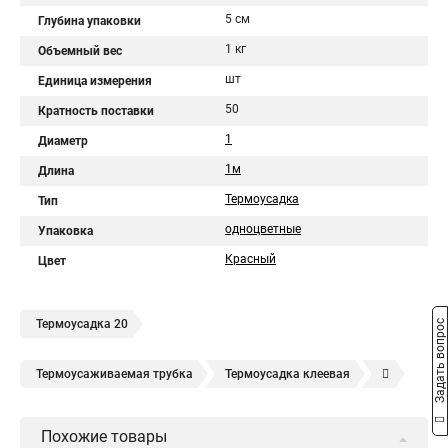
5 см
Глубина упаковки
1 кг
Объемный вес
шт
Единица измерения
50
Кратность поставки
1
Диаметр
1м
Длина
Термоусадка
Тип
одноцветные
Упаковка
Красный
Цвет
Термоусадка 20
Задать вопрос
Термоусаживаемая трубка
Термоусадка клеевая
Термоусадочная пленка
Клеевая трубка
Похожие товары
Термоусадочная трубка
Термоусадка для проводов