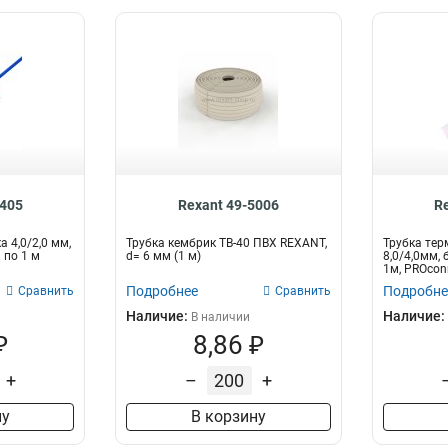
0405
Rexant 49-5006
R
 4,0/2,0 мм,
Трубка кембрик ТВ-40 ПВХ REXANT,
Трубка те
 по 1 м
d= 6 мм (1 м)
8,0/4,0мм, 
1м, PROcon
Подробнее
Подробне
Сравнить
Сравнить
Наличие:
Наличие:
В наличии
₽
8,86 ₽
+
–
+
ну
В корзину