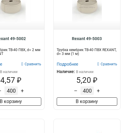
exant 49-5002
Rexant 49-5003
брик ТВ-40 ПВХ, d= 2 мм
Трубка кембрик ТВ-40 ПВХ REXANT,
NT
d= 3 мм (1 м)
е
Подробнее
Сравнить
Сравнить
Наличие:
В наличии
В наличии
4,57 ₽
5,20 ₽
–
+
–
+
В корзину
В корзину