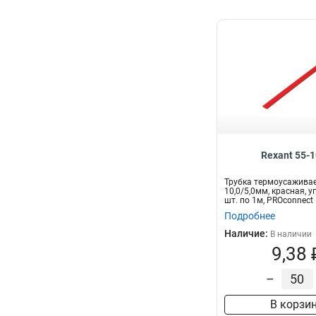
Rexant 55-
Трубка термоусажива
10,0/5,0мм, красная, у
шт. по 1м, PROconnect
Подробнее
Наличие:
В наличии
9,38 
–
В корзи