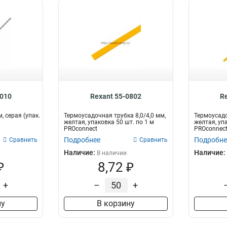
1010
Rexant 55-0802
R
, серая (упак.
Термоусадочная трубка 8,0/4,0 мм,
Термоусадо
желтая, упаковка 50 шт. по 1 м
желтая, упа
PROconnect
PROconnec
Подробнее
Подробне
Сравнить
Сравнить
Наличие:
Наличие:
В наличии
₽
8,72 ₽
+
–
+
ну
В корзину