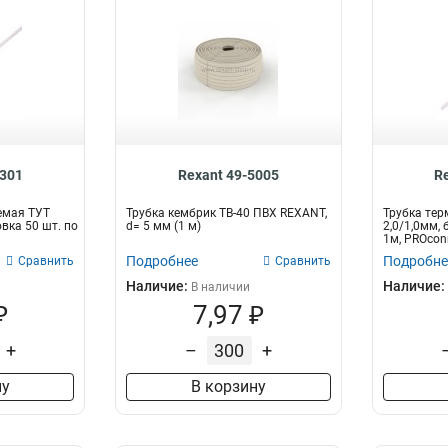
0301
Rexant 49-5005
R
емая ТУТ
Трубка кембрик ТВ-40 ПВХ REXANT,
Трубка те
овка 50 шт. по
d= 5 мм (1 м)
2,0/1,0мм, 
1м, PROcon
Подробнее
Подробне
Сравнить
Сравнить
Наличие:
Наличие:
В наличии
₽
7,97 ₽
+
–
+
ну
В корзину