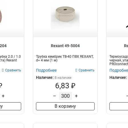
0204
Rexant 49-5004
R
ка 2.0 / 1.0
Трубка кембрик ТВ-40 ПВХ REXANT,
Термоусадо
та) Rexant
d= 4 мм (1 м)
черная, упа
PROconnec
Подробнее
Подробне
Сравнить
Сравнить
Наличие:
Наличие:
В наличии
₽
6,83 ₽
+
–
+
ну
В корзину