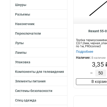
Шнуры
Разъемы
Наконечник
Rexant 55-
Переключатели
Трубка термоусажива
Лупы
2,0/1,0мм, черная, упа
по 1м, PROconnect
Подробнее
Лампы
Наличие:
В наличии
Упаковка
3,35 
Компоненты для телевидения
–
Элементы питания
В корзи
Системы безопасности
Спец одежда