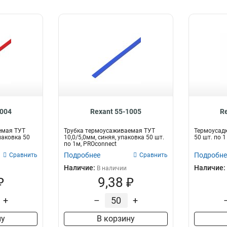
1004
Rexant 55-1005
R
емая ТУТ
Трубка термоусаживаемая ТУТ
Термоусадка
паковка 50
10,0/5,0мм, синяя, упаковка 50 шт.
50 шт. по 
по 1м, PROconnect
Подробнее
Подробне
Сравнить
Сравнить
Наличие:
Наличие:
В наличии
₽
9,38 ₽
+
–
+
ну
В корзину