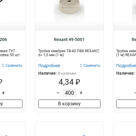
0206
Rexant 49-5001
R
емая ТУТ
Трубка кембрик ТВ-40 ПВХ REXANT,
Трубка кем
ковка 50 шт.
d= 1,5 мм (1 м)
(1 м) REXA
Подробнее
Подробне
Сравнить
Сравнить
Наличие:
Наличие:
В наличии
₽
4,34 ₽
+
–
+
ну
В корзину