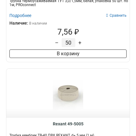
Трубка термоусаживаемая ТУТ 3,0/1,5мм, белая, упаковка 50 шт. по
1м, PROconnect
Подробнее
Сравнить
Наличие:
В наличии
7,56 ₽
–
+
В корзину
Rexant 49-5005
Трубка кембрик ТВ-40 ПВХ REXANT, d= 5 мм (1 м)