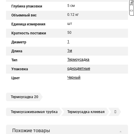
5 см
Глубина упаковки
0.12 кг
Объемный вес
шт
Единица измерения
50
Кратность поставки
1
Диаметр
1м
Длина
Термоусадка
Тип
одноцветные
Упаковка
Черный
Цвет
Термоусадка 20
Термоусаживаемая трубка
Термоусадка клеевая
Термоусадочная пленка
Клеевая трубка
Похожие товары
Термоусадочная трубка
Термоусадка для проводов