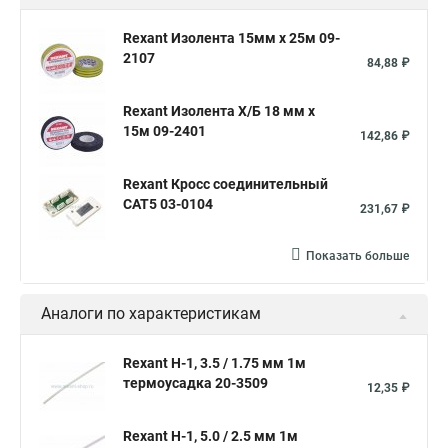
Трубка термоусадочная черная
Rexant Изолента 15мм х 25м 09-
2107
Клеевая термоусадочная трубка
84,88 ₽
Термоусадочная трубка 25
Rexant Изолента Х/Б 18 мм х
Термоусадочная трубка 40
Прозрачная термоусадка
15м 09-2401
142,86 ₽
Термоусадка размеры
Термоусадочный рукав
Rexant Кросс соединительный
Трубка термоусадочная 20
Набор термоусадок
CAT5 03-0104
231,67 ₽
Термоусадка диаметры
Термоусадочная трубка большая
Термоусадка для кабеля
Трубка термоусадочная 8
Показать больше
Термоусадочная трубка 10
Клеевой слой
Аналоги по характеристикам
Трубка термоусадочная 1м
Термоусадка белая
Производство термоусадочных трубок
Rexant Н-1, 3.5 / 1.75 мм 1м
термоусадка 20-3509
Термоусадка с клеем
12,35 ₽
Термоусадки 5
Термоусадка 35
Термоусадка 25
Rexant Н-1, 5.0 / 2.5 мм 1м