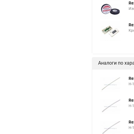
Re
Термоусадка 35
Из
Термоусадка с клеев
Re
Термоусадочная труб
Кр
Трубки термоусадочн
Термоусадка для пр
Аналоги по хар
Re
Н-
Re
Н-
Re
Н-