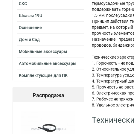
термоусадочные труб
СКС
поддерживать горени
1,5 мм, после усадки 
Шкафы 19U
Принцип действия те
предмет, на который
Освещение
прочность элементов
Назначение: предна
Дом и Сад
проводов, бандажир
Мобильные аксессуары
Технические характе
1. Горючесть - не по
Автомобильные аксессуары
2. Относительное удл
3. Температура усадк
Комплектующие для ПК
4. Температурный диа
5. Прочность на раст
6. Электрическая про
Распродажа
7. Рабочее напряжени
8. Удельное электри
Технически