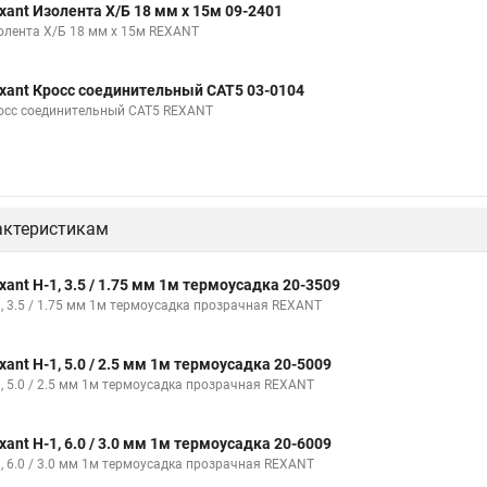
xant Изолента Х/Б 18 мм х 15м 09-2401
Термоусадка 25
Соединение термоусадкой
Термоусадка клеевая 3
олента Х/Б 18 мм х 15м REXANT
ым слоем
Набор термоусадочных трубок
Термоусадка красная
xant Кросс соединительный CAT5 03-0104
ка 6 1
Термоусадочная трубка большого диаметра
Трубка термоус
осс соединительный CAT5 REXANT
ые клеевые ттк
Трубка термоусадочная 8 4
Термоусадочная трубк
оводов размеры
Трубка пвх
Термоусадочная трубка с клеевым сло
актеристикам
xant Н-1, 3.5 / 1.75 мм 1м термоусадка 20-3509
1, 3.5 / 1.75 мм 1м термоусадка прозрачная REXANT
xant Н-1, 5.0 / 2.5 мм 1м термоусадка 20-5009
1, 5.0 / 2.5 мм 1м термоусадка прозрачная REXANT
xant Н-1, 6.0 / 3.0 мм 1м термоусадка 20-6009
1, 6.0 / 3.0 мм 1м термоусадка прозрачная REXANT