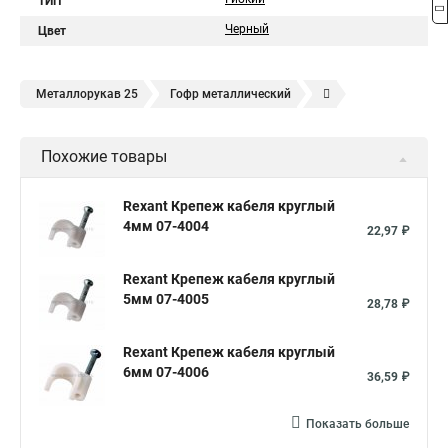
ТИП
Черный
Цвет
Металлорукав 25
Гофр металлический
Металлорукав герметичный
Металлорукав 50
Похожие товары
Металлорукав в изоляции
Металлорукав пвх
Металлорукав электропроводки
Металлическая гофра
Rexant Крепеж кабеля круглый
4мм 07-4004
Металлорукав 20
Металлорукав труба
22,97 ₽
Металлорукав 15
Гофрированный нержавейка
Rexant Крепеж кабеля круглый
Металлорукав 32
Металлический гофрированный
5мм 07-4005
28,78 ₽
Рукав металлический
Rexant Крепеж кабеля круглый
Гофрированная труба из нержавейки
6мм 07-4006
36,59 ₽
Показать больше