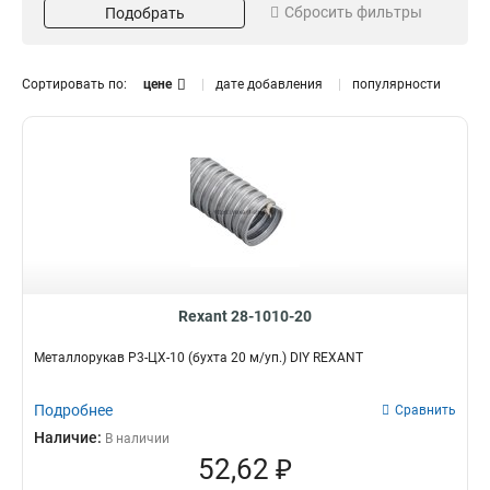
Сбросить фильтры
Подобрать
50
25
100
8
Диаметр
Изоляция
Сортировать по:
цене
дате добавления
популярности
10
Да
7
32
12
Нет
5
8
15
7
18
7
20
6
22
Протяжка
Резьба
6
25
6
Да
Да
10
12
32
5
Нет
Нет
48
2
Rexant 28-1010-20
Металлорукав Р3-ЦХ-10 (бухта 20 м/уп.) DIY REXANT
Подробнее
Сравнить
Наличие:
В наличии
52,62 ₽