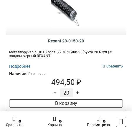
Rexant 28-0150-20
Металлорукав в ПВХ изоляции МРПИнг-50 (бухта 20 м/уп.) с
зондом, черный REXANT
Подробнее
Сравнить
Наличие:
В наличии
494,50 ₽
–
+
В корзину
Товар снятый с производства
0
0
0
Сравнить
Корзина
Просмотрено