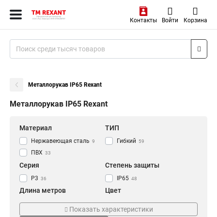
Контакты
Войти
Корзина
Металлорукав IP65 Rexant
Металлорукав IP65 Rexant
Материал
ТИП
Нержавеющая сталь
Гибкий
9
59
ПВХ
33
Серия
Степень защиты
Р3
IP65
36
48
Длина метров
Цвет
15
Серый
1
27
Показать характеристики
20
Черный
25
33