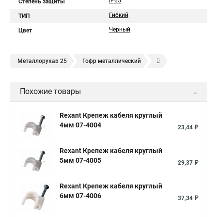
IP65
Степень защиты
Гибкий
ТИП
Черный
Цвет
Металлорукав 25
Гофр металлический
Металлорукав герметичный
Металлорукав 50
Похожие товары
Металлорукав в изоляции
Металлорукав пвх
Металлорукав электропроводки
Металлическая гофра
Rexant Крепеж кабеля круглый
4мм 07-4004
Металлорукав 20
Металлорукав труба
23,44 ₽
Металлорукав 15
Гофрированный нержавейка
Rexant Крепеж кабеля круглый
Металлорукав 32
Металлический гофрированный
5мм 07-4005
29,37 ₽
Рукав металлический
Rexant Крепеж кабеля круглый
Гофрированная труба из нержавейки
6мм 07-4006
37,34 ₽