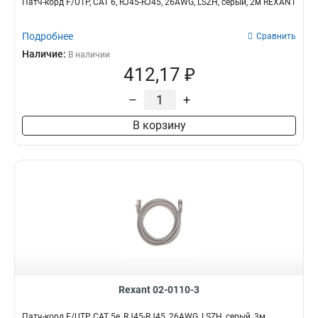
Патч-корд F/UTP, CAT 6, RJ45-RJ45, 26AWG, LSZH, серый, 2м REXANT
Подробнее
Сравнить
Наличие:
В наличии
412,17 ₽
–
+
В корзину
Rexant 02-0110-3
Патч-корд F/UTP, CAT 5e, RJ45-RJ45, 26AWG, LSZH, серый, 3м