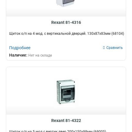
Rexant 81-4316
Щиток о/п на 4 мод. с вертикальной дверцей. 130х87х83мм (68104)
Подробнее
Сравнить
Наличие:
Нет на складе
Rexant 81-4322
Щиток о/п на 5 мод.с вертик.двер.200х150х98мм (69005)