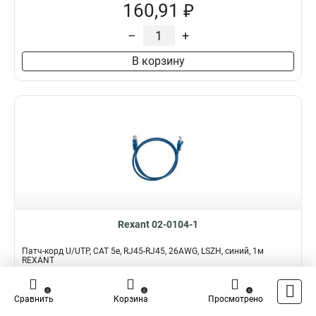
160,91 ₽
–
+
В корзину
Rexant 02-0104-1
Патч-корд U/UTP, CAT 5e, RJ45-RJ45, 26AWG, LSZH, синий, 1м
REXANT
Подробнее
Сравнить
0
0
0
Сравнить
Корзина
Просмотрено
Наличие:
В наличии