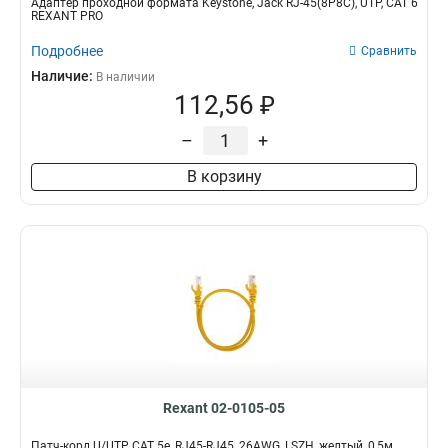
Адаптер проходной формата Keystone, Jack RJ-45(8P8C), UTP, CAT 6
REXANT PRO
Подробнее
Сравнить
Наличие:
В наличии
112,56 ₽
–
+
В корзину
Rexant 02-0105-05
Патч-корд U/UTP, CAT 5e, RJ45-RJ45, 26AWG, LSZH, желтый, 0,5м