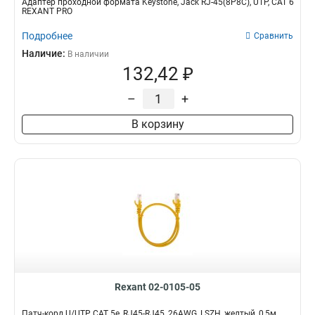
Адаптер проходной формата Keystone, Jack RJ-45(8P8C), UTP, CAT 6
REXANT PRO
Подробнее
Сравнить
Наличие:
В наличии
132,42 ₽
–
+
В корзину
Rexant 02-0105-05
Патч-корд U/UTP, CAT 5e, RJ45-RJ45, 26AWG, LSZH, желтый, 0,5м