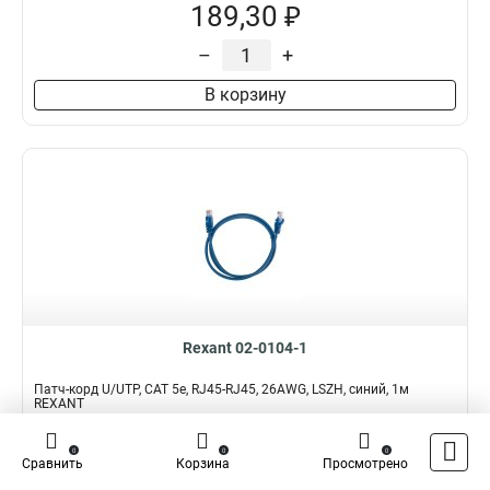
189,30 ₽
–
+
В корзину
Rexant 02-0104-1
Патч-корд U/UTP, CAT 5e, RJ45-RJ45, 26AWG, LSZH, синий, 1м
REXANT
Подробнее
Сравнить
0
0
0
Сравнить
Корзина
Просмотрено
Наличие:
В наличии