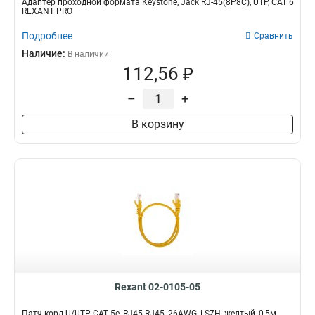
Адаптер проходной формата Keystone, Jack RJ-45(8P8C), UTP, CAT 6
REXANT PRO
Подробнее
Сравнить
Наличие:
В наличии
112,56 ₽
–
+
В корзину
Rexant 02-0105-05
Патч-корд U/UTP, CAT 5e, RJ45-RJ45, 26AWG, LSZH, желтый, 0,5м