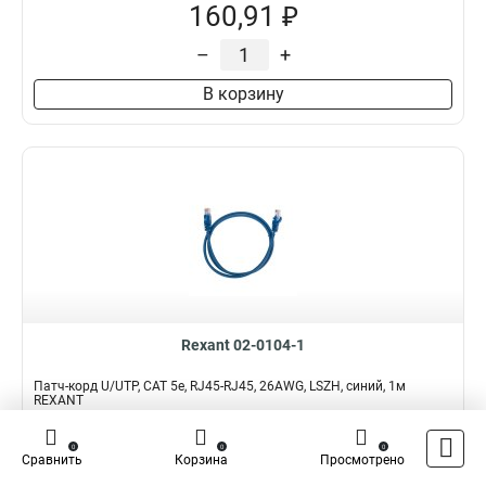
160,91 ₽
–
+
В корзину
Rexant 02-0104-1
Патч-корд U/UTP, CAT 5e, RJ45-RJ45, 26AWG, LSZH, синий, 1м
REXANT
Подробнее
Сравнить
0
0
0
Сравнить
Корзина
Просмотрено
Наличие:
В наличии