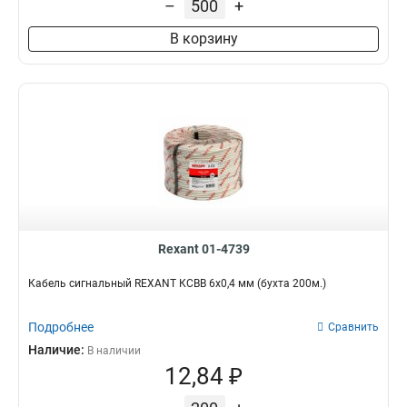
8мм
6
–
+
2х2мм
7
В корзину
6мм
9
064мм
10
08мм
11
4мм
13
2мм
15
04мм
19
05мм
41
8x04мм
1
12х04мм
1
10х04мм
1
Rexant 01-4739
8х04мм
1
Кабель сигнальный REXANT КCВB 6х0,4 мм (бухта 200м.)
4х05мм
1
10x05мм
1
Подробнее
Сравнить
2х08мм
1
Наличие:
8х05мм
В наличии
1
12,84 ₽
2х064мм
1
16х05мм
1