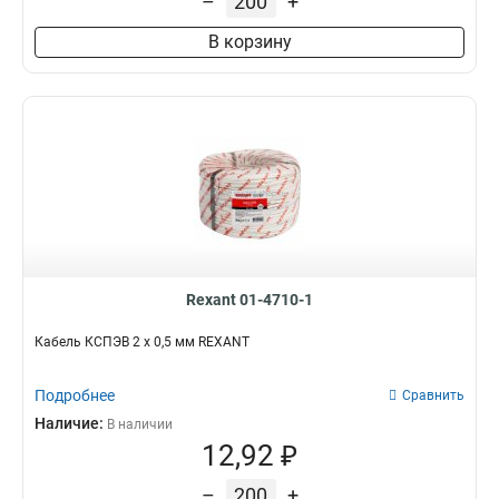
–
+
20х04мм
1
6х04мм
1
В корзину
14х04мм
1
6х05мм
1
6х064мм
3
4х2х08мм
2
16х04мм
2
12х05мм
2
4х064мм
2
4х08мм
2
10х05мм
2
Rexant 01-4710-1
2х05мм
3
2х04мм
2
Кабель КСПЭВ 2 х 0,5 мм REXANT
Подробнее
Сравнить
Наличие:
В наличии
12,92 ₽
–
+