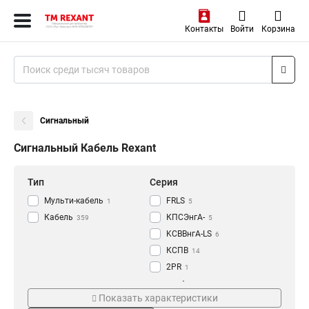
Контакты
Войти
Корзина
Сигнальный
Сигнальный Кабель Rexant
Тип
Серия
Мульти-кабель
FRLS
1
5
Кабель
КПСЭнгА-
359
5
KСВВнгА-LS
6
КCПB
14
2PR
1
КПСВЭВ
Наличие ГОСТ
Тип кабеля
7
Показать характеристики
КПСнгА-FRLSLTx
2
Гост
Пожарный
190
20