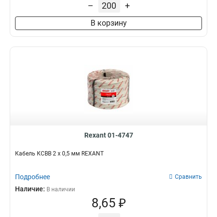
–
+
4x2x075мм
2
1x2х04мм
2
В корзину
1x2х064мм
2
16мм
2
1х2х02мм
2
2x2x02мм
2
022мм
2
4x2х05мм
3
1x2х08мм
3
1x2x050мм
3
2х2х075мм
3
Rexant 01-4747
1x2x02мм
3
20мм
4
Кабель КСВВ 2 х 0,5 мм REXANT
14мм
5
12мм
4
Подробнее
Сравнить
10мм
5
Наличие:
В наличии
1x2x075мм
4
8,65 ₽
1х2мм
5