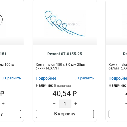
0151
Rexant 07-0155-25
R
 мм 100 шт
Хомут nylon 150 х 3.0 мм 25шт
Хомут nylo
синий REXANT
белый REX
Подробнее
Подробне
Сравнить
Сравнить
Наличие:
Наличие:
В наличии
 ₽
40,54 ₽
+
–
+
ну
В корзину