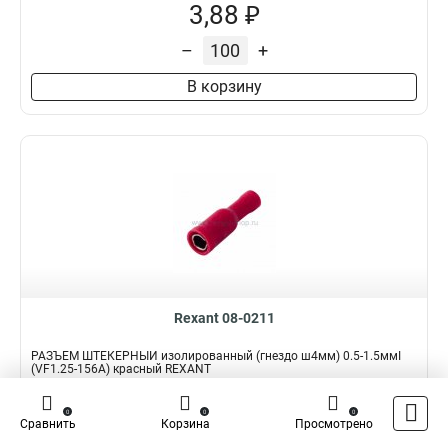
3,88 ₽
–
+
В корзину
Rexant 08-0211
РАЗЪЁМ ШТЕКЕРНЫЙ изолированный (гнездо ш4мм) 0.5-1.5ммІ
(VF1.25-156A) красный REXANT
Подробнее
Сравнить
0
0
0
Сравнить
Корзина
Просмотрено
Наличие:
В наличии