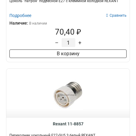
Цоколь "патрон" подвесной E27 с клеммной колодкой REXANT
Подробнее
Сравнить
Наличие:
В наличии
70,40 ₽
–
+
В корзину
Rexant 11-8857
Переходник цокольный E27-GU5.3 белый REXANT