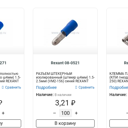
0271
Rexant 08-0521
R
полностью
РАЗЪЁМ ШТЕКЕРНЫЙ
КЛЕММА П
о ш4мм) 1.5-
изолированный (штекер ш4мм) 1.5-
(КПИ гнездо
иний REXANT
2.5ммІ (VM2-156) синий REXANT
250) REXA
Подробнее
Подробне
Сравнить
Сравнить
Наличие:
Наличие:
В наличии
₽
3,21 ₽
+
–
+
ну
В корзину