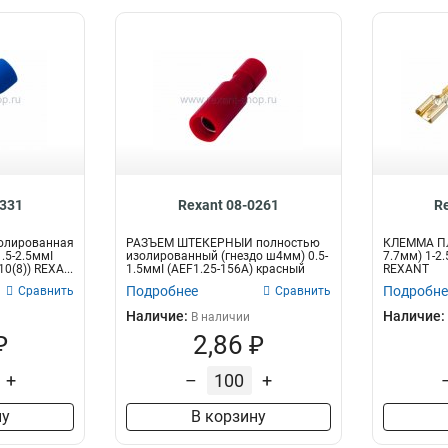
0331
Rexant 08-0261
R
олированная
РАЗЪЁМ ШТЕКЕРНЫЙ полностью
КЛЕММА ПЛ
.5-2.5ммІ
изолированный (гнездо ш4мм) 0.5-
7.7мм) 1-2.
10(8)) REXA...
1.5ммІ (AEF1.25-156A) красный
REXANT
REXANT...
Подробнее
Подробне
Сравнить
Сравнить
Наличие:
Наличие:
В наличии
₽
2,86 ₽
+
–
+
ну
В корзину