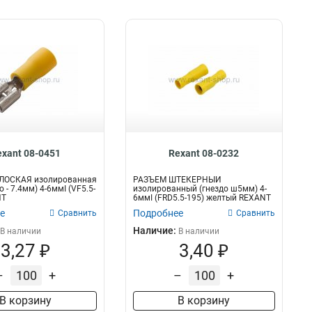
exant 08-0451
Rexant 08-0232
ЛОСКАЯ изолированная
РАЗЪЁМ ШТЕКЕРНЫЙ
 - 7.4мм) 4-6ммІ (VF5.5-
изолированный (гнездо ш5мм) 4-
NT
6ммІ (FRD5.5-195) желтый REXANT
е
Подробнее
Сравнить
Сравнить
Наличие:
В наличии
В наличии
3,27 ₽
3,40 ₽
–
+
–
+
В корзину
В корзину