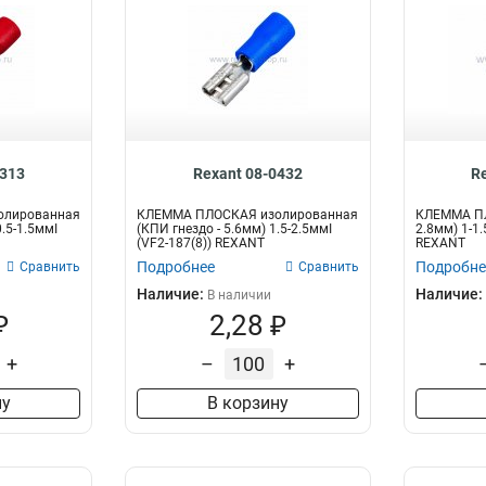
0313
Rexant 08-0432
R
олированная
КЛЕММА ПЛОСКАЯ изолированная
КЛЕММА ПЛ
.5-1.5ммІ
(КПИ гнездо - 5.6мм) 1.5-2.5ммІ
2.8мм) 1-1.
(VF2-187(8)) REXANT
REXANT
Подробнее
Подробне
Сравнить
Сравнить
Наличие:
Наличие:
В наличии
₽
2,28 ₽
+
–
+
ну
В корзину