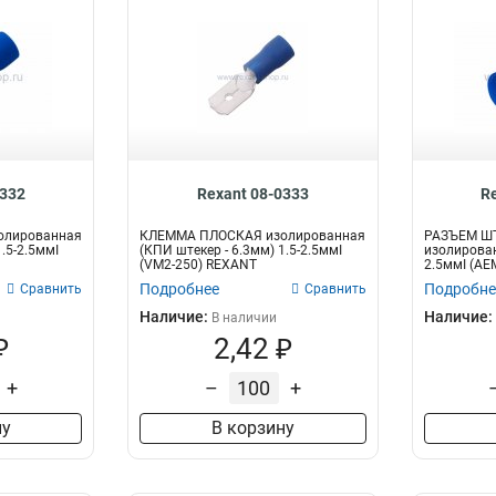
0332
Rexant 08-0333
R
олированная
КЛЕММА ПЛОСКАЯ изолированная
РАЗЪЁМ Ш
.5-2.5ммІ
(КПИ штекер - 6.3мм) 1.5-2.5ммІ
изолирован
(VM2-250) REXANT
2.5ммІ (AE
Подробнее
Подробне
Сравнить
Сравнить
Наличие:
Наличие:
В наличии
₽
2,42 ₽
+
–
+
ну
В корзину