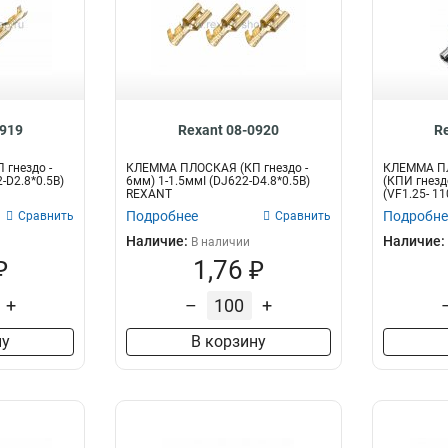
0919
Rexant 08-0920
R
гнездо -
КЛЕММА ПЛОСКАЯ (КП гнездо -
КЛЕММА П
-D2.8*0.5B)
6мм) 1-1.5ммІ (DJ622-D4.8*0.5B)
(КПИ гнездо
REXANT
(VF1.25- 1
Подробнее
Подробне
Сравнить
Сравнить
Наличие:
Наличие:
В наличии
₽
1,76 ₽
+
–
+
ну
В корзину