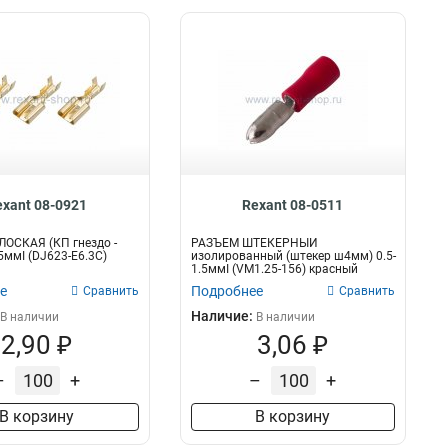
exant 08-0921
Rexant 08-0511
ОСКАЯ (КП гнездо -
РАЗЪЁМ ШТЕКЕРНЫЙ
5ммІ (DJ623-Е6.3С)
изолированный (штекер ш4мм) 0.5-
1.5ммІ (VM1.25-156) красный
REXANT
е
Подробнее
Сравнить
Сравнить
Наличие:
В наличии
В наличии
2,90 ₽
3,06 ₽
–
+
–
+
В корзину
В корзину