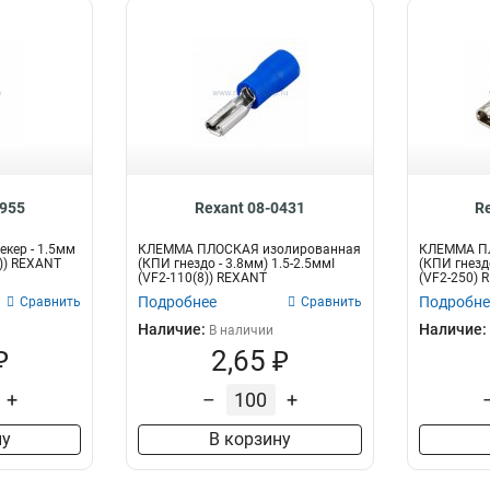
0955
Rexant 08-0431
R
кер - 1.5мм
КЛЕММА ПЛОСКАЯ изолированная
КЛЕММА П
5)) REXANT
(КПИ гнездо - 3.8мм) 1.5-2.5ммІ
(КПИ гнездо
(VF2-110(8)) REXANT
(VF2-250) 
Подробнее
Подробне
Сравнить
Сравнить
Наличие:
Наличие:
В наличии
₽
2,65 ₽
+
–
+
ну
В корзину