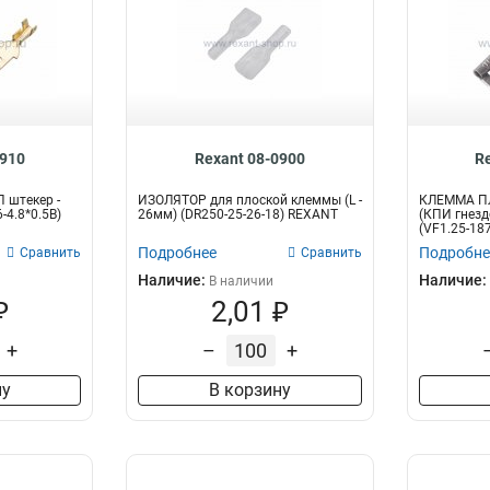
0910
Rexant 08-0900
R
 штекер -
ИЗОЛЯТОР для плоской клеммы (L -
КЛЕММА П
-4.8*0.5B)
26мм) (DR250-25-26-18) REXANT
(КПИ гнездо
(VF1.25-18
Подробнее
Подробне
Сравнить
Сравнить
Наличие:
Наличие:
В наличии
₽
2,01 ₽
+
–
+
ну
В корзину