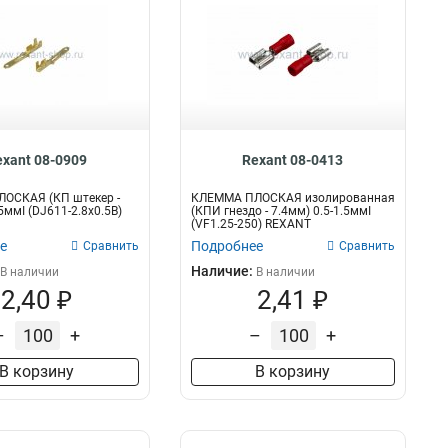
exant 08-0909
Rexant 08-0413
ОСКАЯ (КП штекер -
КЛЕММА ПЛОСКАЯ изолированная
5ммІ (DJ611-2.8х0.5B)
(КПИ гнездо - 7.4мм) 0.5-1.5ммІ
(VF1.25-250) REXANT
е
Подробнее
Сравнить
Сравнить
Наличие:
В наличии
В наличии
2,40 ₽
2,41 ₽
–
+
–
+
В корзину
В корзину