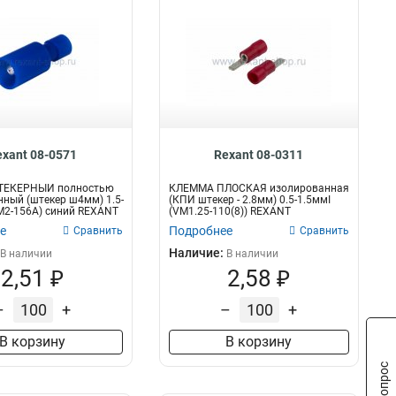
exant 08-0571
Rexant 08-0311
ТЕКЕРНЫЙ полностью
КЛЕММА ПЛОСКАЯ изолированная
ный (штекер ш4мм) 1.5-
(КПИ штекер - 2.8мм) 0.5-1.5ммІ
M2-156A) синий REXANT
(VM1.25-110(8)) REXANT
е
Подробнее
Сравнить
Сравнить
Наличие:
В наличии
В наличии
2,51 ₽
2,58 ₽
–
+
–
+
В корзину
В корзину