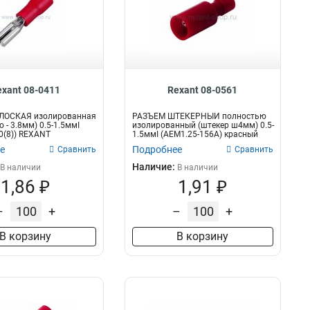
exant 08-0411
Rexant 08-0561
ЛОСКАЯ изолированная
РАЗЪЁМ ШТЕКЕРНЫЙ полностью
 - 3.8мм) 0.5-1.5ммІ
изолированный (штекер ш4мм) 0.5-
10(8)) REXANT
1.5ммІ (AEM1.25-156A) красный
REXANT...
е
Подробнее
Сравнить
Сравнить
Наличие:
В наличии
В наличии
1,86 ₽
1,91 ₽
–
+
–
+
В корзину
В корзину