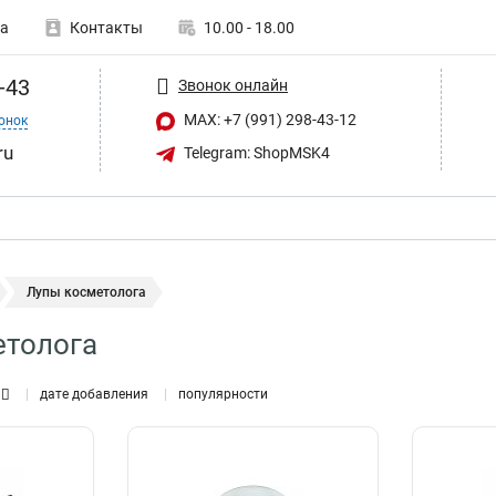
а
Контакты
10.00 - 18.00
-43
Звонок онлайн
MAX: +7 (991) 298-43-12
онок
ru
Telegram: ShopMSK4
Лупы косметолога
етолога
дате добавления
популярности