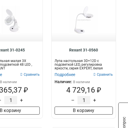
exant 31-0245
Rexant 31-0560
льная малая 3Х
Лупа настольная 3D+12D с
подсветкой 48 LED ,
подсветкой LED, регулировка
ANT
яркости, серия EXPERT, белая
REXANT
е
Подробнее
Сравнить
Сравнить
Наличие:
В наличии
В наличии
 365,37 ₽
4 729,16 ₽
–
+
–
+
В корзину
В корзину