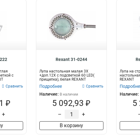
0222
Rexant 31-0244
R
углая
Лупа настольная малая 3Х
Лупа на ст
еткой с
+доп.12Х с подсветкой 60 LED(
настольная
NT
прищепка), белая REXANT
REXANT
Подробнее
Подробне
Сравнить
Сравнить
Наличие:
Наличие:
В наличии
1 ₽
5 092,93 ₽
5
+
–
+
ну
В корзину