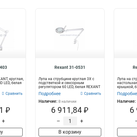
0403
Rexant 31-0531
R
ANT, круглая,
Лупа на струбцине круглая 3X с
Лупа на ст
MD LED, белая
подстветкой и сенсорным
настольная
регулятором 60 LED, белая REXANT
крышкой, 
Подробнее
Подробне
Сравнить
Сравнить
Наличие:
Наличие:
В наличии
1 ₽
6 911,84 ₽
6
+
–
+
ну
В корзину