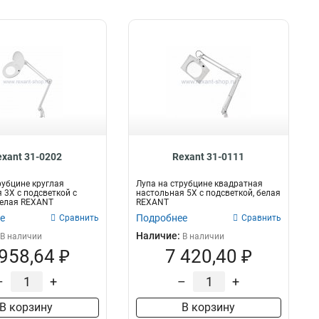
exant 31-0202
Rexant 31-0111
рубцине круглая
Лупа на струбцине квадратная
 3Х с подсветкой с
настольная 5Х с подсветкой, белая
белая REXANT
REXANT
е
Подробнее
Сравнить
Сравнить
Наличие:
В наличии
В наличии
 958,64 ₽
7 420,40 ₽
–
+
–
+
В корзину
В корзину