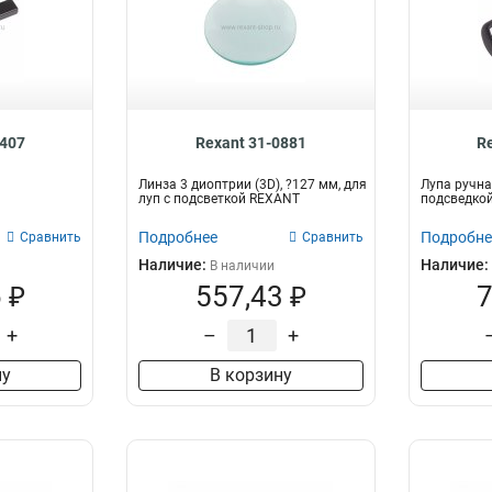
0407
Rexant 31-0881
R
Линза 3 диоптрии (3D), ?127 мм, для
Лупа ручна
луп с подсветкой REXANT
подсведкой
Подробнее
Подробне
Сравнить
Сравнить
Наличие:
Наличие:
В наличии
 ₽
557,43 ₽
7
+
–
+
ну
В корзину