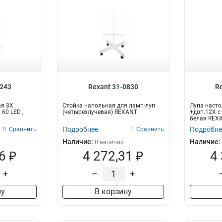
0243
Rexant 31-0830
R
ая 3Х
Стойка напольная для ламп-луп
Лупа насто
60 LED ,
(четырехлучевая) REXANT
+доп.12Х с 
белая REX
Подробнее
Подробне
Сравнить
Сравнить
Наличие:
Наличие:
В наличии
6 ₽
4 272,31 ₽
4
+
–
+
ну
В корзину