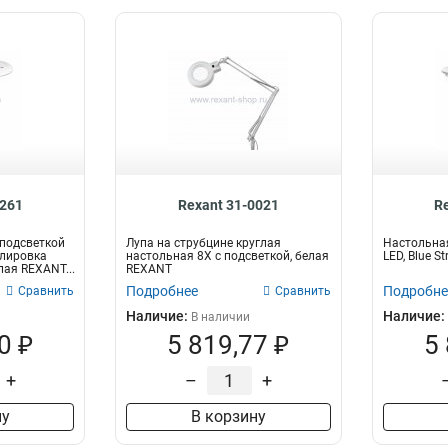
0261
Rexant 31-0021
R
 подсветкой
Лупа на струбцине круглая
Настольная
улировка
настольная 8Х с подсветкой, белая
LED, Blue S
лая REXANT...
REXANT
Подробнее
Подробне
Сравнить
Сравнить
Наличие:
Наличие:
В наличии
0 ₽
5 819,77 ₽
5
+
–
+
ну
В корзину