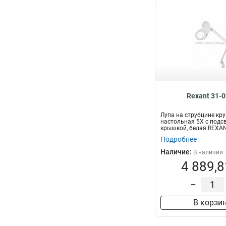
Rexant 31-
Лупа на струбцине кр
настольная 5Х с подсв
крышкой, белая REXA
Подробнее
Наличие:
В наличии
4 889,8
–
В корзи