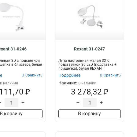
exant 31-0246
Rexant 31-0247
льная 3D с подсветкой
Лупа настольная малая 3X с
ищепка в блистере, белая
подстветкой 30 LED (подставка +
прищепка), белая REXANT
е
Подробнее
Сравнить
Сравнить
Наличие:
В наличии
В наличии
 111,70 ₽
3 278,32 ₽
–
+
–
+
В корзину
В корзину