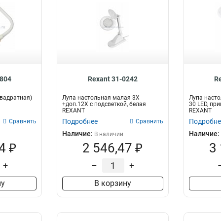
0804
Rexant 31-0242
R
квадратная)
Лупа настольная малая 3Х
Лупа насто
+доп.12Х с подсветкой, белая
30 LED, пр
REXANT
REXANT
Подробнее
Подробне
Сравнить
Сравнить
Наличие:
Наличие:
В наличии
4 ₽
2 546,47 ₽
3
+
–
+
ну
В корзину