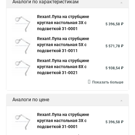
Аналоги по характеристикам
Лупа увеличение 10
Лупа с led
Лупы светодиодные
Лупа для рукоделия
Лупа экрана
Лупа 5
Rexant Лупа на струбцине
круглая настольная 3Х с
Лупа медицинская
Лупы с увеличением
5 396,58 ₽
подсветкой 31-0001
Лупа для вышивания
Лупа настольная с подсветкой
Rexant Лупа на струбцине
Микроскоп и лупа
Интернет магазин луп
Лупа 7
круглая настольная 5Х с
5 571,78 ₽
подсветкой 31-0011
Лупа измерительная
Лупа 2
Очки лупа
Rexant Лупа на струбцине
круглая настольная 8Х с
5 938,54 ₽
подсветкой 31-0021
Показать больше
Аналоги по цене
Rexant Лупа на струбцине
круглая настольная 3Х с
5 396,58 ₽
подсветкой 31-0001