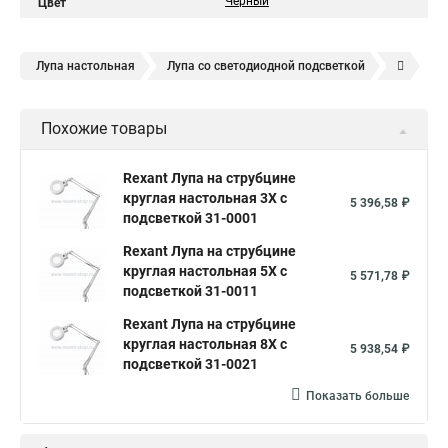
Черный
Цвет
Лупа настольная
Лупа со светодиодной подсветкой
Лупа led
Лупа ручная
Лупа с подсветкой
Похожие товары
Бинокулярная лупа
Лупа на штативе
Лампа лупа
Лупы увеличительные
Электронная лупа
Rexant Лупа на струбцине
круглая настольная 3Х с
Увеличительная лупа
Лупа большая
Увеличение лупы
5 396,58 ₽
подсветкой 31-0001
Лупа складная
Лампа лупа led
Лупы напольные
Rexant Лупа на струбцине
Лупа косметологическая
Лупа для чтения
круглая настольная 5Х с
5 571,78 ₽
подсветкой 31-0011
Увеличительные приборы
Штативная лупа
Rexant Лупа на струбцине
Лупа круглая
Лупы косметолога
Лупа с led подсветкой
круглая настольная 8Х с
5 938,54 ₽
Лупа rexant
подсветкой 31-0021
Лупа 10 кратная
Экранная лупа
Лупа для пайки
Лампа лупа настольная
Показать больше
Лампа лупа косметологическая
Лампа лупа напольная