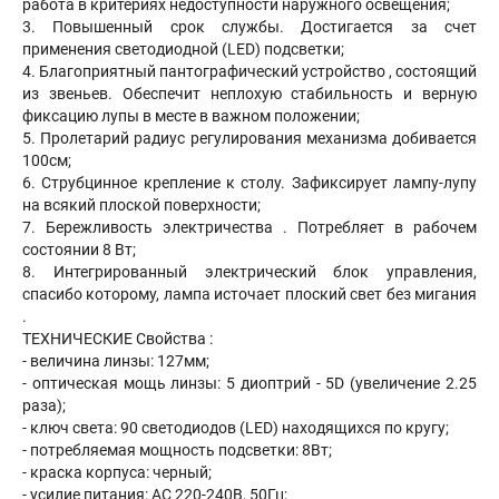
работа в критериях недоступности наружного освещения;
3. Повышенный срок службы. Достигается за счет
применения светодиодной (LED) подсветки;
4. Благоприятный пантографический устройство , состоящий
из звеньев. Обеспечит неплохую стабильность и верную
фиксацию лупы в месте в важном положении;
5. Пролетарий радиус регулирования механизма добивается
100см;
6. Струбцинное крепление к столу. Зафиксирует лампу-лупу
на всякий плоской поверхности;
7. Бережливость электричества . Потребляет в рабочем
состоянии 8 Вт;
8. Интегрированный электрический блок управления,
спасибо которому, лампа источает плоский свет без мигания
.
ТЕХНИЧЕСКИЕ Свойства :
- величина линзы: 127мм;
- оптическая мощь линзы: 5 диоптрий - 5D (увеличение 2.25
раза);
- ключ света: 90 светодиодов (LED) находящихся по кругу;
- потребляемая мощность подсветки: 8Вт;
- краска корпуса: черный;
- усилие питания: АС 220-240В, 50Гц;